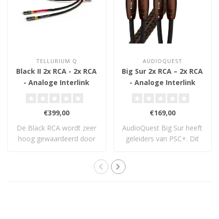
TELLURIUM Q
AUDIOQUEST
Black II 2x RCA - 2x RCA
Big Sur 2x RCA – 2x RCA
- Analoge Interlink
- Analoge Interlink
€399,00
€169,00
De Black RCA wordt zeer
AudioQuest Big Sur heeft
hoog gewaardeerd door
geleiders van PSC+. Dit
mensen die hem..
koper is no..