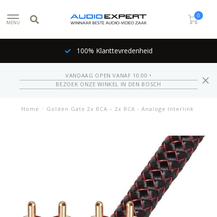
0
MENU
100% Klanttevredenheid
VANDAAG OPEN VANAF 10:00 •
BEZOEK ONZE WINKEL IN DEN BOSCH
Home
/
Golden Gate 2x RCA – 2x RCA - Analoge Interlink