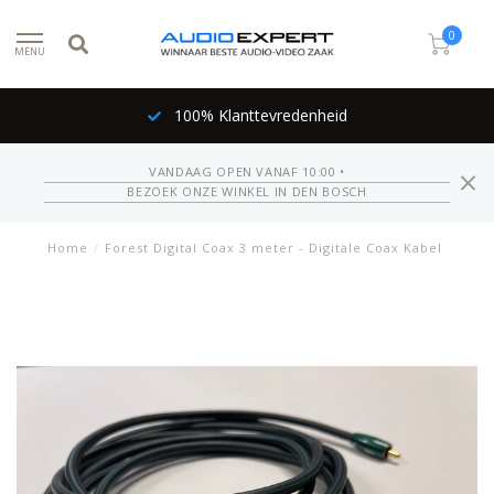
0
MENU
100% Klanttevredenheid
VANDAAG OPEN VANAF 10:00 •
BEZOEK ONZE WINKEL IN DEN BOSCH
Home
/
Forest Digital Coax 3 meter - Digitale Coax Kabel