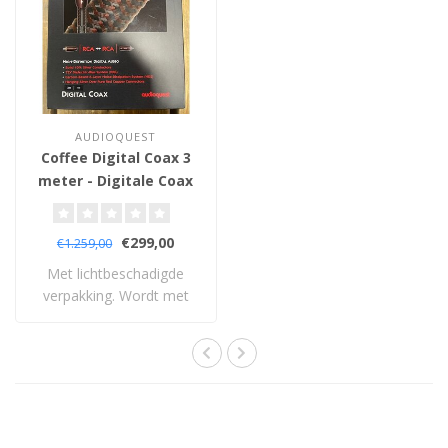
AUDIOQUEST
Coffee Digital Coax 3
meter - Digitale Coax
Kabel
€299,00
€1.259,00
Met lichtbeschadigde
verpakking. Wordt met
levenslange garan..