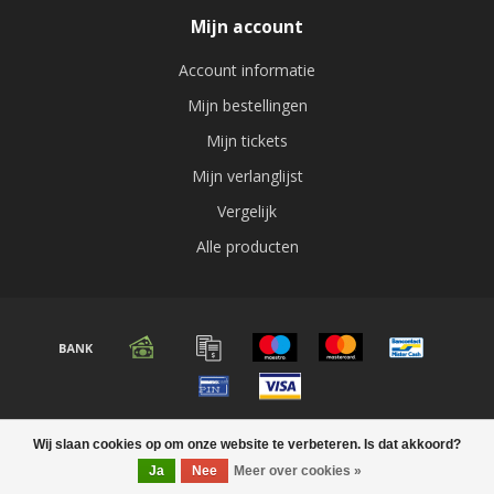
Mijn account
Account informatie
Mijn bestellingen
Mijn tickets
Mijn verlanglijst
Vergelijk
Alle producten
© Copyright 2026 Audio expert
Wij slaan cookies op om onze website te verbeteren. Is dat akkoord?
Ja
Nee
Meer over cookies »