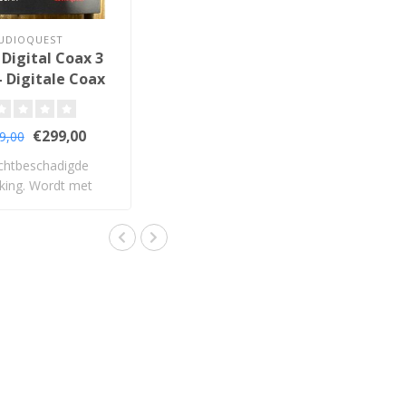
UDIOQUEST
 Digital Coax 3
- Digitale Coax
Kabel
€299,00
9,00
ichtbeschadigde
king. Wordt met
nslange garan..