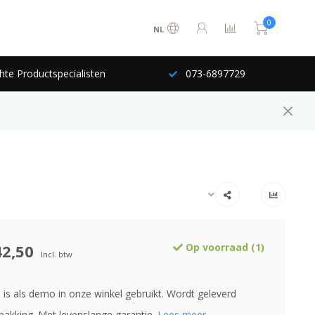
0
NL
hte Productspecialisten
073-6897729
42,50
Op voorraad (1)
Incl. btw
 is als demo in onze winkel gebruikt. Wordt geleverd
pakking. Met levenslange garantie.
Lees meer..