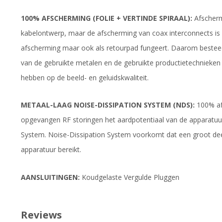
100% AFSCHERMING (FOLIE + VERTINDE SPIRAAL):
Afschermi
kabelontwerp, maar de afscherming van coax interconnects is e
afscherming maar ook als retourpad fungeert. Daarom besteed
van de gebruikte metalen en de gebruikte productietechnieken
hebben op de beeld- en geluidskwaliteit.
METAAL-LAAG NOISE-DISSIPATION SYSTEM (NDS):
100% af
opgevangen RF storingen het aardpotentiaal van de apparatuur
System. Noise-Dissipation System voorkomt dat een groot dee
apparatuur bereikt.
AANSLUITINGEN:
Koudgelaste Vergulde Pluggen
Reviews