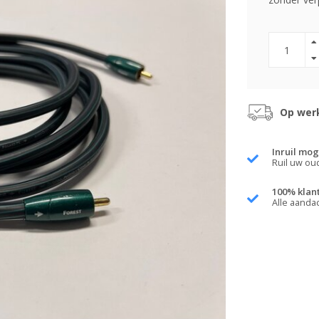
Op werk
Inruil mog
Ruil uw ou
100% klan
Alle aanda