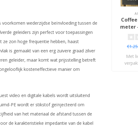
A
Coffee
s voorkomen wederzijdse beïnvloeding tussen de
meter 
lverde geleiders zijn perfect voor toepassingen
t ze zon hoge frequentie hebben, haast
€1.25
vlak is gemaakt van een erg zuivere graad zilver
Met l
eren geleider, maar komt wat prijsstelling betreft
verpak
n ongelooflijk kosteneffectieve manier om
leve
st video en digitale kabels wordt uitsluitend
huimd-PE wordt er stikstof geïnjecteerd om
jfheid van het materiaal de afstand tussen de
door de karakteristieke impedantie van de kabel