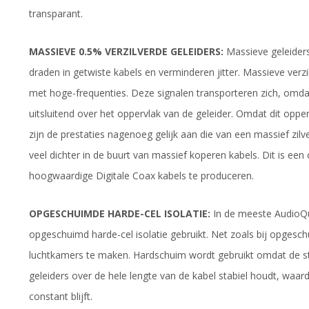
transparant.
MASSIEVE 0.5% VERZILVERDE GELEIDERS:
Massieve geleider
draden in getwiste kabels en verminderen jitter. Massieve verzi
met hoge-frequenties. Deze signalen transporteren zich, omda
uitsluitend over het oppervlak van de geleider. Omdat dit opper
zijn de prestaties nagenoeg gelijk aan die van een massief zilv
veel dichter in de buurt van massief koperen kabels. Dit is ee
hoogwaardige Digitale Coax kabels te produceren.
OPGESCHUIMDE HARDE-CEL ISOLATIE:
In de meeste AudioQue
opgeschuimd harde-cel isolatie gebruikt. Net zoals bij opgesc
luchtkamers te maken. Hardschuim wordt gebruikt omdat de sti
geleiders over de hele lengte van de kabel stabiel houdt, waar
constant blijft.