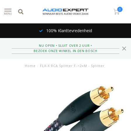
0
MENU
100% Klanttevredenheid
NU OPEN • SLUIT OVER 2 UUR •
BEZOEK ONZE WINKEL IN DEN BOSCH
Home
/
FLX-X RCA Splitter F->2xM - Splitter