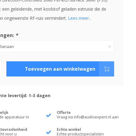
 een geleidende, met koolstof geladen extrusie die de
n ongewenste RF-ruis vermindert.
Lees meer..
ingen:
*
Toevoegen aan winkelwagen
te levertijd: 1-3 dagen
elijk
Offerte
de apparatuur in
Vraag via
info@audioexpert.nl
aan
ttevredenheid
Echte winkel
cht voor u
Echte productspecialisten