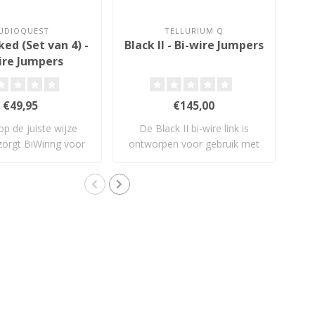
UDIOQUEST
TELLURIUM Q
ed (Set van 4) -
Black II - Bi-wire Jumpers
Bl
ire Jumpers
€49,95
€145,00
op de juiste wijze
De Black II bi-wire link is
De 
zorgt BiWiring voor
ontworpen voor gebruik met
i
bete..
Tellu..