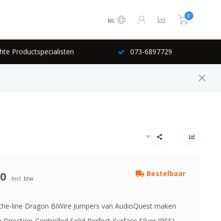
0
NL
hte Productspecialisten
073-6897729
00
Bestelbaar
Incl. btw
the-line Dragon BiWire Jumpers van AudioQuest maken
 Direction-Controlled Solid Perfect-Surface Silver (PSS)