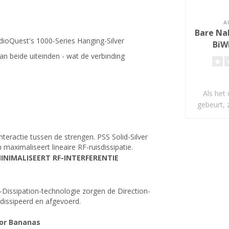
A
Bare Nak
dioQuest's 1000-Series Hanging-Silver
BiW
n beide uiteinden - wat de verbinding
Als het 
gebeurt, 
eractie tussen de strengen. PSS Solid-Silver
aximaliseert lineaire RF-ruisdissipatie.
INIMALISEERT RF-INTERFERENTIE
-Dissipation-technologie zorgen de Direction-
dissipeerd en afgevoerd.
 or Bananas