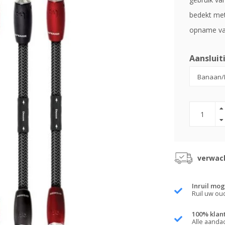
bedekt met
opname va
Aansluit
verwach
Inruil mog
Ruil uw ou
100% klan
Alle aanda