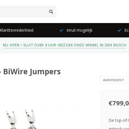
lanttevredenheid
Inruil mogelijk
Ec
NU OPEN • SLUIT OVER 4 UUR •
BEZOEK ONZE WINKEL IN DEN BOSCH
- BiWire Jumpers
AUDIOQUEST
€799,
De top-of-
gebruik van