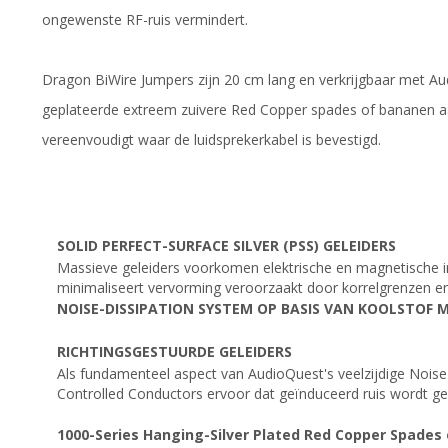
ongewenste RF-ruis vermindert.
Dragon BiWire Jumpers zijn 20 cm lang en verkrijgbaar met Au
geplateerde extreem zuivere Red Copper spades of bananen aa
vereenvoudigt waar de luidsprekerkabel is bevestigd.
SOLID PERFECT-SURFACE SILVER (PSS) GELEIDERS
Massieve geleiders voorkomen elektrische en magnetische int
minimaliseert vervorming veroorzaakt door korrelgrenzen en m
NOISE-DISSIPATION SYSTEM OP BASIS VAN KOOLSTOF M
RICHTINGSGESTUURDE GELEIDERS
Als fundamenteel aspect van AudioQuest's veelzijdige Noise
Controlled Conductors ervoor dat geïnduceerd ruis wordt ge
1000-Series Hanging-Silver Plated Red Copper Spades