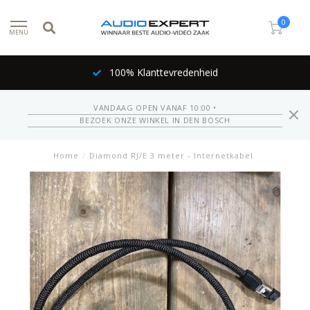
0
MENU
100% Klanttevredenheid
VANDAAG OPEN VANAF 10:00 •
BEZOEK ONZE WINKEL IN DEN BOSCH
Home
/
Diamond RJ/E 3 meter - Internetkabel