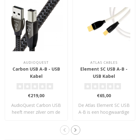
AUDIOQUEST
ATLAS CABLES
Carbon USB A-B - USB
Element SC USB A-B -
Kabel
USB Kabel
€219,00
€65,00
AudioQuest Carbon USB
De Atlas Element SC USB
heeft meer zilver om de
A-B is een hoogwaardige
koperen geleid..
solid-core U..