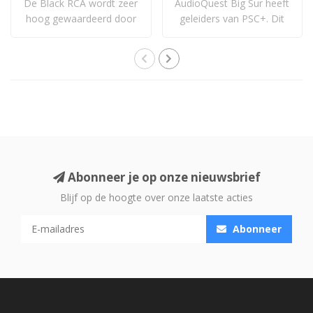
De Black RCA wordt zeer
AudioQuest Big Sur heeft
hoog gewaardeerd door
geleiders van PSC+. Dit
mensen die hem..
koper is no..
Abonneer je op onze nieuwsbrief
Blijf op de hoogte over onze laatste acties
Abonneer