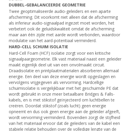
DUBBEL-GEBALANCEERDE GEOMETRIE
Twee geoptimaliseerde audio-geleiders en een aparte
afscherming. Dit voorkomt niet alleen dat de afscherming
als inferieur audio-signaalpad ingezet moet worden, het
verbetert ook de geluidskwaliteit omdat de afscherming
maar aan één zijde met aarde wordt verbonden, waardoor
modulatie van het aard-potentiaal verminderd.
HARD-CELL SCHUIM ISOLATIE
Hard-Cell Foam (HCF) isolatie zorgt voor een kritische
signaalpaargeometrie. Elk vast materiaal naast een geleider
maakt eigenlijk deel uit van een onvolmaakt circuit.
Draadisolatie en printplaatmaterialen absorberen allemaal
energie. Een deel van deze energie wordt opgeslagen en
vervolgens vrijgegeven als vervorming. Hardcellige
schuimisolatie is vergelijkbaar met het geschuimde PE dat
wordt gebruikt in onze meer betaalbare Bridges & Falls-
kabels, en is met stikstof geïnjecteerd om luchtbellen te
creëren. Doordat stikstof (zoals lucht) geen energie
opneemt en dus ook geen energie aan de geleider afgeeft,
wordt vervorming verminderd. Bovendien zorgt de stijfheid
van het materiaal ervoor dat de geleiders van de kabel een
stabiele relatie behouden over de volledige lengte van de