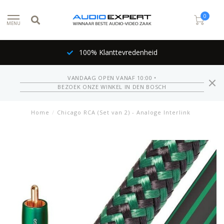
0
MENU
100% Klanttevredenheid
VANDAAG OPEN VANAF 10:00 •
BEZOEK ONZE WINKEL IN DEN BOSCH
Home
/
Chicago RCA (Set van 2) - Analoge Interlink