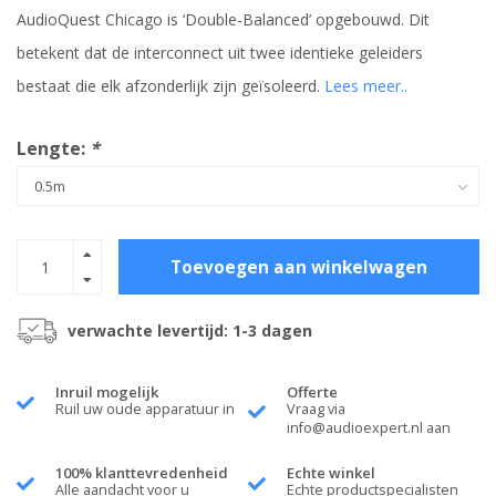
AudioQuest Chicago is ‘Double-Balanced’ opgebouwd. Dit
betekent dat de interconnect uit twee identieke geleiders
bestaat die elk afzonderlijk zijn geïsoleerd.
Lees meer..
Lengte:
*
Toevoegen aan winkelwagen
verwachte levertijd: 1-3 dagen
Inruil mogelijk
Offerte
Ruil uw oude apparatuur in
Vraag via
info@audioexpert.nl
aan
100% klanttevredenheid
Echte winkel
Alle aandacht voor u
Echte productspecialisten