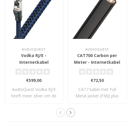
AUDIOQUEST
AUDIOQUEST
Vodka RJ/E -
CAT700 Carbon per
Internetkabel
Meter - Internetkabel
€599,00
€72,50
AudioQuest Vodka RJ/E
CAT7 kabel met Full
heeft meer zilver om de
Metal Jacket (FMJ) plus
geleiders dan ..
afscherming van ..