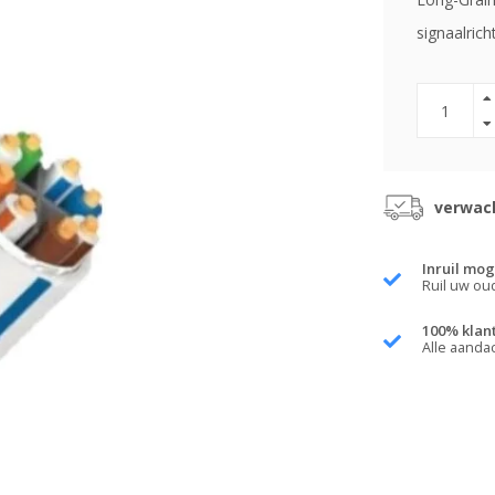
signaalric
verwach
Inruil mog
Ruil uw ou
100% klan
Alle aanda