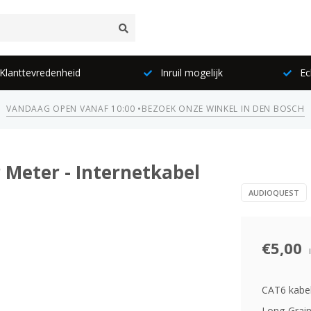
lanttevredenheid
Inruil mogelijk
Ec
VANDAAG OPEN VANAF 10:00 •
BEZOEK ONZE WINKEL IN DEN BOSCH
 Meter - Internetkabel
AUDIOQUEST
€5,00
CAT6 kabel
Long-Grain