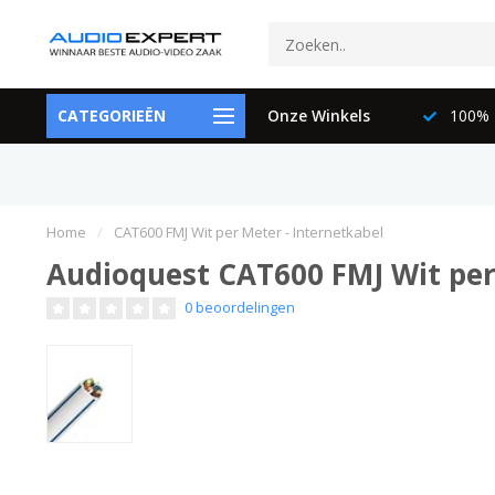
ctspecialisten
CATEGORIEËN
073-6897729
Onze Winkels
100% K
Home
/
CAT600 FMJ Wit per Meter - Internetkabel
Audioquest CAT600 FMJ Wit per
0 beoordelingen