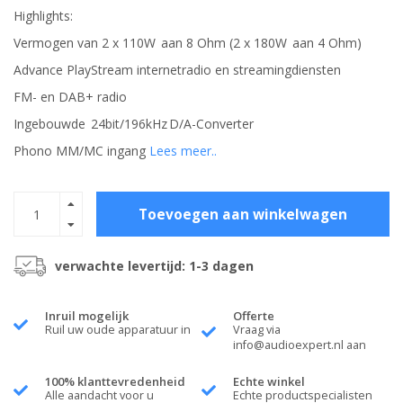
Highlights:
Vermogen van 2 x 110W aan 8 Ohm (2 x 180W aan 4 Ohm)
Advance PlayStream internetradio en streamingdiensten
FM- en DAB+ radio
Ingebouwde 24bit/196kHz D/A-Converter
Phono MM/MC ingang
Lees meer..
Toevoegen aan winkelwagen
verwachte levertijd: 1-3 dagen
Inruil mogelijk
Offerte
Ruil uw oude apparatuur in
Vraag via
info@audioexpert.nl
aan
100% klanttevredenheid
Echte winkel
Alle aandacht voor u
Echte productspecialisten