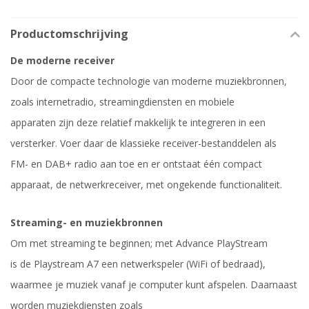
Productomschrijving
De moderne receiver
Door de compacte technologie van moderne muziekbronnen
,
zoals internetradio, streamingdiensten en mobiele
apparaten
zijn deze relatief makkelijk te integreren in een
versterker. Voer daar
de klassieke receiver-bestand
delen als
FM-
en DAB+
radio
aan toe en er ontstaat
éé
n
compact
apparaat
, de netwerkreceiver,
met ongekende function
aliteit.
Streaming- en muziekbronnen
Om met streaming te beginnen; met Advance PlayStream
is
de
Playstream A7
een netwerkspeler (
WiFi
of
bedraad
),
waarmee je muziek vanaf je computer kunt afspelen. Daarnaast
worden muziekdiensten zoals