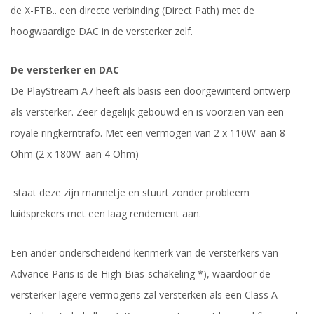
de X-
FTB..
een
directe verbinding (Direct
Path
) met de
hoogwaardige DAC in de versterker zelf.
De versterker
en DAC
D
e PlayStream A7
heeft als basis een doorgewinterd ontwerp
als versterker.
Zeer degelijk gebouwd en is voorzien van een
royale
ringkerntrafo.
Met een vermogen van
2 x
110W aan 8
Ohm (2 x
180
W aan 4 Ohm)
staat deze zijn mannetje en stuurt
zonder probleem
luidsprekers met een laag rendement aan.
Een ander onderscheidend kenmerk van de versterkers van
Advance Paris is de High-Bias-schakeling
*)
, waardoor de
versterker lagere vermogens zal versterken als een Class A