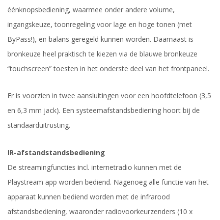
éénknopsbediening, waarmee onder andere volume,
ingangskeuze, toonregeling voor lage en hoge tonen (met
ByPass!), en balans geregeld kunnen worden. Daarnaast is
bronkeuze heel praktisch te kiezen via de blauwe bronkeuze
“touchscreen” toesten in het onderste deel van het frontpaneel.
E
r
is voorzien in
twee
aansluiting
en
voor een hoofdtelefoon
(
3,5
en 6,3 mm
jac
k).
Een systeemafstandsbediening hoort bij de
standaarduitrusting.
IR-afstandstandsbediening
De streamingfuncties incl. internetradio kunnen met de
Playstream app worden bediend. Nagenoeg alle functie van het
apparaat kunnen bediend worden met de infrarood
afstandsbediening, waaronder radiovoorkeurzenders (10 x