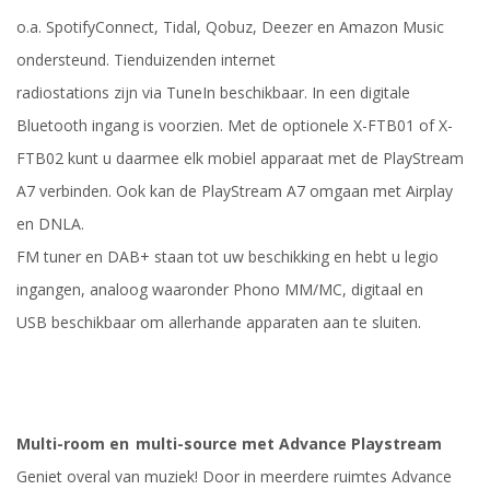
o.a.
SpotifyConnect
,
Tidal
,
Qobuz
,
Deezer
en Amazon Music
ondersteund.
T
ienduizenden internet
radiostations
zijn
via
TuneIn
beschikbaar. In een digitale
Bluetooth ingang is voorzien. Met de optionele X-FTB01 of X-
FTB02 kunt u
daarmee
elk mobiel apparaat met de
PlayStream
A7 verbinden. Ook kan
d
e PlayStream A7
omgaan met Airplay
en DNLA.
FM tuner
en DAB+ staan tot uw beschikking en hebt u legio
ingangen, analoog
waaronder
Phono
MM/MC
, digitaal en
USB
beschikbaar
om allerhande apparaten aan te sluiten.
Multi-room en
multi
-source met Advance Playstream
Geniet overal van muziek! Door in meerdere ruimtes Advance