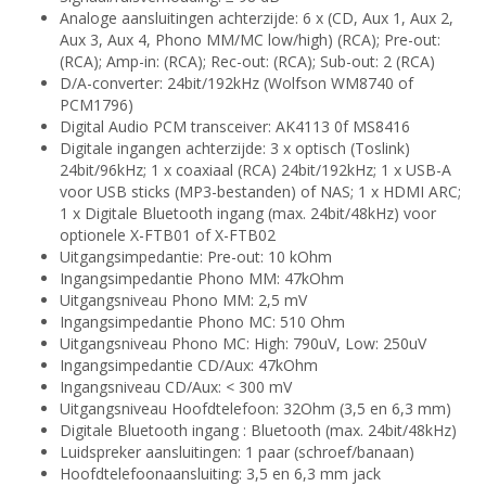
Analoge aansluitingen achterzijde: 6 x (CD, Aux 1, Aux 2,
Aux 3, Aux 4, Phono MM/MC low/high) (RCA); Pre-out:
(RCA); Amp-in: (RCA); Rec-out: (RCA); Sub-out: 2 (RCA)
D/A-converter: 24bit/192kHz (Wolfson WM8740 of
PCM1796)
Digital Audio PCM transceiver: AK4113 0f MS8416
Digitale ingangen achterzijde: 3 x optisch (Toslink)
24bit/96kHz; 1 x coaxiaal (RCA) 24bit/192kHz; 1 x USB-A
voor USB sticks (MP3-bestanden) of NAS; 1 x HDMI ARC;
1 x Digitale Bluetooth ingang (max. 24bit/48kHz) voor
optionele X-FTB01 of X-FTB02
Uitgangsimpedantie: Pre-out: 10 kOhm
Ingangsimpedantie Phono MM: 47kOhm
Uitgangsniveau Phono MM: 2,5 mV
Ingangsimpedantie Phono MC: 510 Ohm
Uitgangsniveau Phono MC: High: 790uV, Low: 250uV
Ingangsimpedantie CD/Aux: 47kOhm
Ingangsniveau CD/Aux: < 300 mV
Uitgangsniveau Hoofdtelefoon: 32Ohm (3,5 en 6,3 mm)
Digitale Bluetooth ingang : Bluetooth (max. 24bit/48kHz)
Luidspreker aansluitingen: 1 paar (schroef/banaan)
Hoofdtelefoonaansluiting: 3,5 en 6,3 mm jack