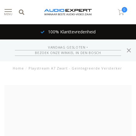
0
MENU
100% Klanttevredenheid
VANDAAG GESLOTEN •
BEZOEK ONZE WINKEL IN DEN BOSCH
Home
/
Playstream A7 Zwart - Geintegreerde Versterker