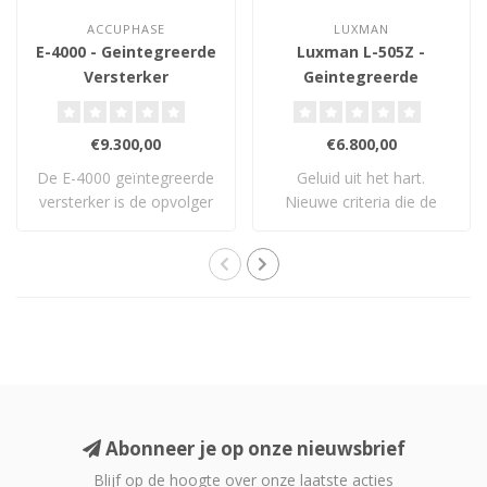
ACCUPHASE
LUXMAN
E-4000 - Geintegreerde
Luxman L-505Z -
Versterker
Geintegreerde
Versterker
€9.300,00
€6.800,00
De E-4000 geïntegreerde
Geluid uit het hart.
versterker is de opvolger
Nieuwe criteria die de
van Accuph..
standaard opnieu..
Abonneer je op onze nieuwsbrief
Blijf op de hoogte over onze laatste acties