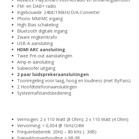
FM- en DAB+ radio
Ingebouwde 24bit/196kHz D/A-Converter
Phono
MM/
MC ingang
High-Bias schakeling
Bluetooth digitale ingang
Zware ringkerntrafo
USB-
A
aansluiting
HDMI ARC aansluiting
Twee Pre-out aansluitingen
Amp
-in aansluiting
Subwoofer
uitgang
2 paar luidsprekeraansluitingen
Toonregeling voor laag, hoog en loudness (met
ByPass
)
2 Hoofdtelefoonaansluiting
en
Systeemafstandsbediening
Vermogen: 2 x 110 Watt (8 Ohm); 2 x 110 Watt (4 Ohm)
Vervorming: < 0,004 @ 1kHz/24W
Frequentiebereik: 20Hz – 80 kHz (- 3dB)
Signaal/ruisverhouding: ≥ 98 dB