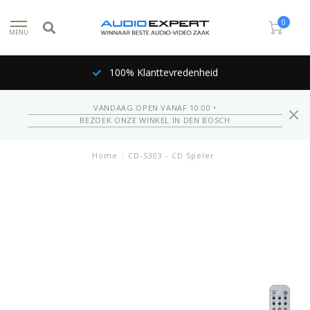
0
MENU
100% Klanttevredenheid
VANDAAG OPEN VANAF 10:00 •
BEZOEK ONZE WINKEL IN DEN BOSCH
Home
/
CD-S303 - CD Speler