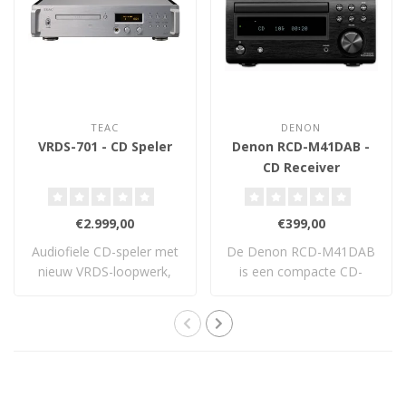
TEAC
DENON
VRDS-701 - CD Speler
Denon RCD-M41DAB -
CD Receiver
€2.999,00
€399,00
Audiofiele CD-speler met
De Denon RCD-M41DAB
nieuw VRDS-loopwerk,
is een compacte CD-
discrete TEAC ..
receiver met 30W per ..