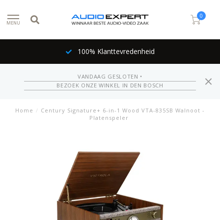
0
MENU
100% Klanttevredenheid
VANDAAG GESLOTEN •
BEZOEK ONZE WINKEL IN DEN BOSCH
Home
/
Century Signature+ 6-in-1 Wood VTA-835SB Walnoot -
Platenspeler