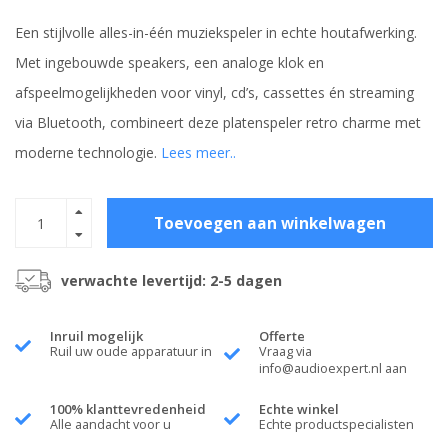
Een stijlvolle alles-in-één muziekspeler in echte houtafwerking.
Met ingebouwde speakers, een analoge klok en
afspeelmogelijkheden voor vinyl, cd’s, cassettes én streaming
via Bluetooth, combineert deze platenspeler retro charme met
moderne technologie.
Lees meer..
Toevoegen aan winkelwagen
verwachte levertijd: 2-5 dagen
Inruil mogelijk
Offerte
Ruil uw oude apparatuur in
Vraag via
info@audioexpert.nl
aan
100% klanttevredenheid
Echte winkel
Alle aandacht voor u
Echte productspecialisten