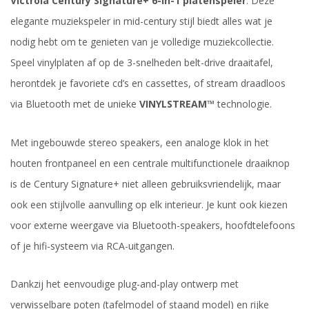
Victrola Century Signature+ 6-in-1 platenspeler
. Deze
elegante muziekspeler in mid-century stijl biedt alles wat je
nodig hebt om te genieten van je volledige muziekcollectie.
Speel vinylplaten af op de 3-snelheden belt-drive draaitafel,
herontdek je favoriete cd’s en cassettes, of stream draadloos
via Bluetooth met de unieke
VINYLSTREAM™
technologie.
Met ingebouwde stereo speakers, een analoge klok in het
houten frontpaneel en een centrale multifunctionele draaiknop
is de Century Signature+ niet alleen gebruiksvriendelijk, maar
ook een stijlvolle aanvulling op elk interieur. Je kunt ook kiezen
voor externe weergave via Bluetooth-speakers, hoofdtelefoons
of je hifi-systeem via RCA-uitgangen.
Dankzij het eenvoudige plug-and-play ontwerp met
verwisselbare poten (tafelmodel of staand model) en rijke