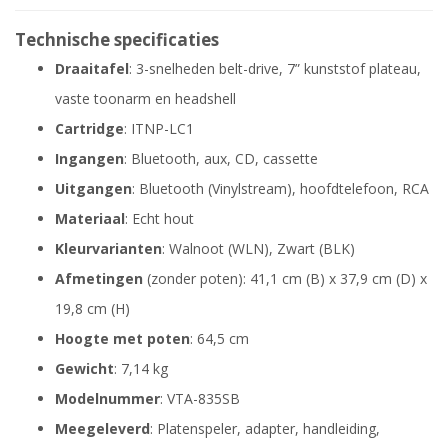
Technische specificaties
Draaitafel
: 3-snelheden belt-drive, 7” kunststof plateau,
vaste toonarm en headshell
Cartridge
: ITNP-LC1
Ingangen
: Bluetooth, aux, CD, cassette
Uitgangen
: Bluetooth (Vinylstream), hoofdtelefoon, RCA
Materiaal
: Echt hout
Kleurvarianten
: Walnoot (WLN), Zwart (BLK)
Afmetingen
(zonder poten): 41,1 cm (B) x 37,9 cm (D) x
19,8 cm (H)
Hoogte met poten
: 64,5 cm
Gewicht
: 7,14 kg
Modelnummer
: VTA-835SB
Meegeleverd
: Platenspeler, adapter, handleiding,