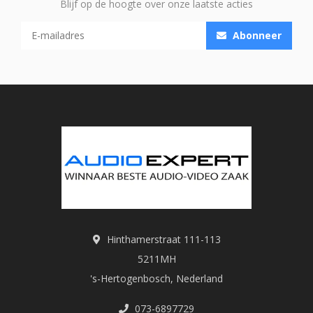
Blijf op de hoogte over onze laatste acties
Abonneer
Hinthamerstraat 111-113
5211MH
's-Hertogenbosch, Nederland
073-6897729