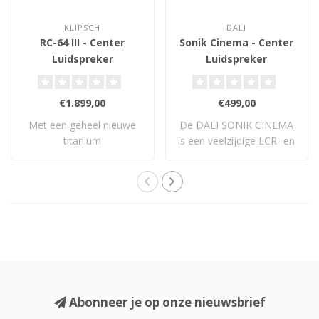
KLIPSCH
DALI
RC-64 III - Center
Sonik Cinema - Center
Luidspreker
Luidspreker
€1.899,00
€499,00
Met een geheel nieuwe
De DALI SONIK CINEMA
titanium
is een veelzijdige LCR- en
compressiedriver, 90x90
surroundluid..
gegot..
Abonneer je op onze nieuwsbrief