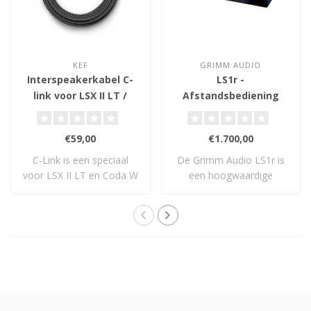
KEF
GRIMM AUDIO
Interspeakerkabel C-
LS1r -
link voor LSX II LT /
Afstandsbediening
Coda W
€59,00
€1.700,00
C-Link is een speciaal
De Grimm Audio LS1r is
voor LSX II LT en Coda W
een hoogwaardige
ontworpen in..
afstandsbediening vo..