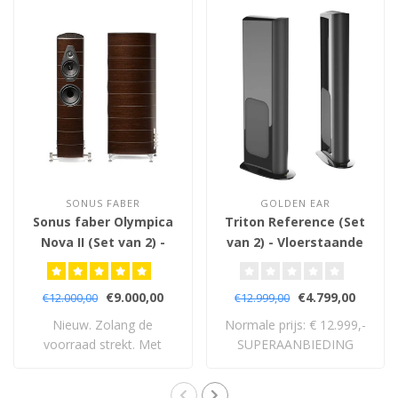
SONUS FABER
GOLDEN EAR
Sonus faber Olympica
Triton Reference (Set
Nova II (Set van 2) -
van 2) - Vloerstaande
Vloerstaande
Luidsprekers
Luidsprekers
€9.000,00
€4.799,00
€12.000,00
€12.999,00
Nieuw. Zolang de
Normale prijs: € 12.999,-
voorraad strekt. Met
SUPERAANBIEDING
volledige 5 jaar garan..