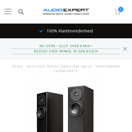
0
MENU
100% Klanttevredenheid
NU OPEN • SLUIT OVER 8 MIN •
BEZOEK ONZE WINKEL IN DEN BOSCH
Home
/
Arro (incl. Delrin Claws) (Set van 2) - Vloerstaande
Luidsprekers