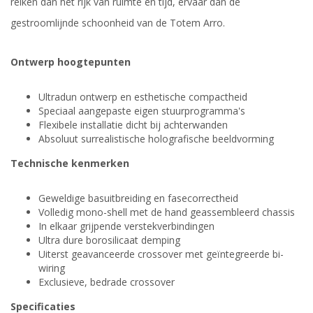
reiken dan het rijk van ruimte en tijd, ervaar dan de
gestroomlijnde schoonheid van de Totem Arro.
Ontwerp hoogtepunten
Ultradun ontwerp en esthetische compactheid
Speciaal aangepaste eigen stuurprogramma's
Flexibele installatie dicht bij achterwanden
Absoluut surrealistische holografische beeldvorming
Technische kenmerken
Geweldige basuitbreiding en fasecorrectheid
Volledig mono-shell met de hand geassembleerd chassis
In elkaar grijpende verstekverbindingen
Ultra dure borosilicaat demping
Uiterst geavanceerde crossover met geïntegreerde bi-
wiring
Exclusieve, bedrade crossover
Specificaties