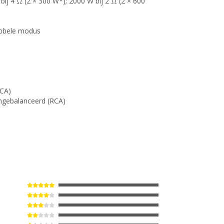
j 4 Ω (2 × 300 W*); 2000 W bij 2 Ω (2 × 600
ubbele modus
RCA)
ngebalanceerd (RCA)