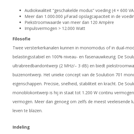
Audiokwaliteit “geschakelde modus” voeding (4 × 600 VA
Meer dan 1.000.000 µFarad opslagcapaciteit in de voedi
Piekstroomwaarde van meer dan 120 Ampère
Impulsvermogen > 12.000 Watt
Filosofie
Twee versterkerkanalen kunnen in monomodus of in dual-modu
belastingsstabiel en 100% niveau- en fasenauwkeurig. De Soul
ultrabreedbandontwerp (2 MHz/– 3 dB) en biedt piekstroomwaa
buizenontwerp. Het unieke concept van de Soulution 701 monov
eigenschappen. Precisie, snelheid, stabiliteit en kracht. De Soul
monoblokontwerp is hij in staat tot 1.200 W continu vermogen
vermogen. Meer dan genoeg om zelfs de meest veeleisende lu
leven te blazen.
Indeling