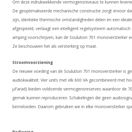
Om deze indrukwekkende vermogensniveaus te kunnen leveren,
De geoptimaliseerde mechanische constructie zorgt ervoor dat 
zijn, identieke thermische omstandigheden delen en een ideal
afgespeeld, verlaagt een intelligent regelsysteem automatisch
amping voorschrijven, kan de Soulution 701 monoversterker 
Ze beschouwen het als versterking op maat.
Stroomvoorziening
De nieuwe voeding van de Soulution 701 monoversterker is 
audiokwaliteit. Vier units met elk 600 VA gecombineerd met 
µFarad) bieden voldoende vermogensreserves waardoor de 701
gemak kunnen reproduceren. Schakelingen die geen audiosign
beïnvloeden. Daarom gebruiken we in elke monoversterker spe
Bediening