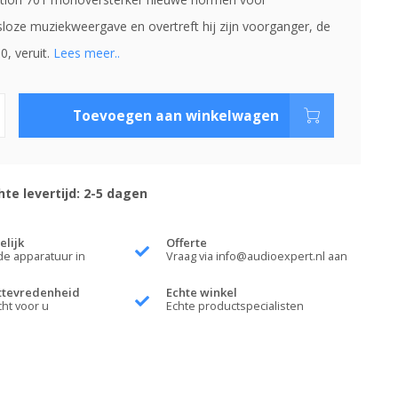
oze muziekweergave en overtreft hij zijn voorganger, de
0, veruit.
Lees meer..
Toevoegen aan winkelwagen
te levertijd: 2-5 dagen
elijk
Offerte
de apparatuur in
Vraag via
info@audioexpert.nl
aan
ttevredenheid
Echte winkel
cht voor u
Echte productspecialisten