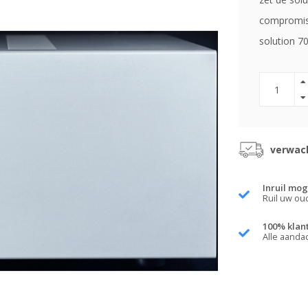
compromisl
solution 70
verwach
Inruil mog
Ruil uw ou
100% klan
Alle aanda