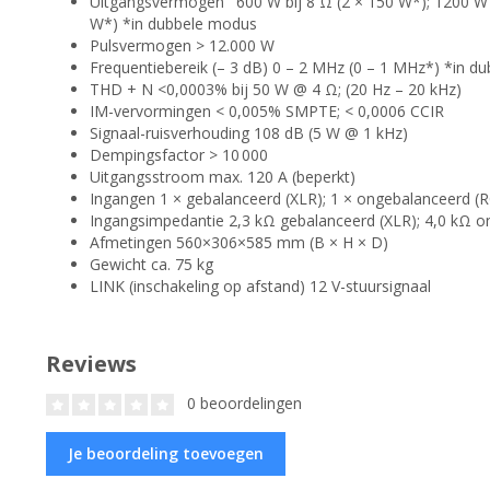
Uitgangsvermogen 600 W bij 8 Ω (2 × 150 W*); 1200 W bi
W*) *in dubbele modus
Pulsvermogen > 12.000 W
Frequentiebereik (– 3 dB) 0 – 2 MHz (0 – 1 MHz*) *in d
THD + N <0,0003% bij 50 W @ 4 Ω; (20 Hz – 20 kHz)
IM-vervormingen < 0,005% SMPTE; < 0,0006 CCIR
Signaal-ruisverhouding 108 dB (5 W @ 1 kHz)
Dempingsfactor > 10 000
Uitgangsstroom max. 120 A (beperkt)
Ingangen 1 × gebalanceerd (XLR); 1 × ongebalanceerd (
Ingangsimpedantie 2,3 kΩ gebalanceerd (XLR); 4,0 kΩ o
Afmetingen 560×306×585 mm (B × H × D)
Gewicht ca. 75 kg
LINK (inschakeling op afstand) 12 V-stuursignaal
Reviews
0 beoordelingen
Je beoordeling toevoegen