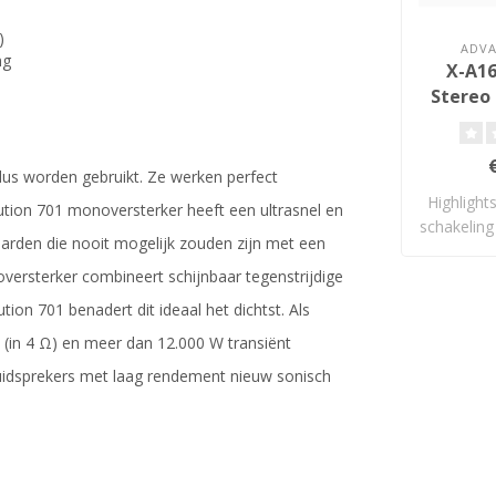
)
ADVA
ng
X-A16
Stereo 
s worden gebruikt. Ze werken perfect
Highlight
ution 701 monoversterker heeft een ultrasnel en
schakeling
rden die nooit mogelijk zouden zijn met een
ersterker combineert schijnbaar tegenstrijdige
ution 701 benadert dit ideaal het dichtst. Als
 (in 4 Ω) en meer dan 12.000 W transiënt
idsprekers met laag rendement nieuw sonisch