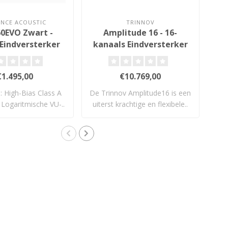
NCE ACOUSTIC
TRINNOV
0EVO Zwart -
Amplitude 16 - 16-
Eindversterker
kanaals Eindversterker
€1.495,00
€10.769,00
s: High-Bias Class A
De Trinnov Amplitude16 is een
 Logaritmische VU-..
uiterst krachtige en flexibele..