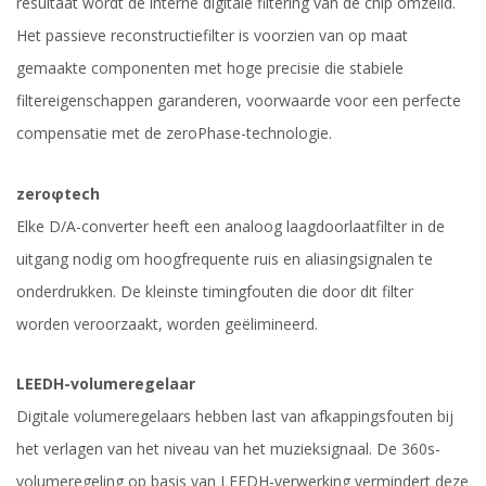
resultaat wordt de interne digitale filtering van de chip omzeild.
Het passieve reconstructiefilter is voorzien van op maat
gemaakte componenten met hoge precisie die stabiele
filtereigenschappen garanderen, voorwaarde voor een perfecte
compensatie met de zeroPhase-technologie.
zeroφtech
Elke D/A-converter heeft een analoog laagdoorlaatfilter in de
uitgang nodig om hoogfrequente ruis en aliasingsignalen te
onderdrukken. De kleinste timingfouten die door dit filter
worden veroorzaakt, worden geëlimineerd.
LEEDH-volumeregelaar
Digitale volumeregelaars hebben last van afkappingsfouten bij
het verlagen van het niveau van het muzieksignaal. De 360s-
volumeregeling op basis van LEEDH-verwerking vermindert deze