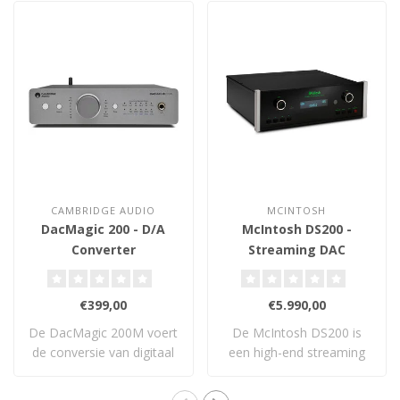
CAMBRIDGE AUDIO
MCINTOSH
DacMagic 200 - D/A
McIntosh DS200 -
Converter
Streaming DAC
€399,00
€5.990,00
De DacMagic 200M voert
De McIntosh DS200 is
de conversie van digitaal
een high-end streaming
naar analoo..
DAC met AirPlay,..