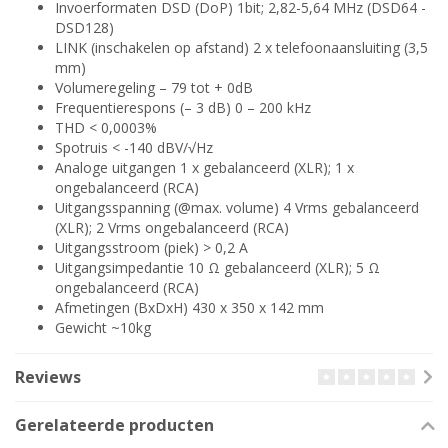
Invoerformaten DSD (DoP) 1bit; 2,82-5,64 MHz (DSD64 -
DSD128)
LINK (inschakelen op afstand) 2 x telefoonaansluiting (3,5
mm)
Volumeregeling – 79 tot + 0dB
Frequentierespons (– 3 dB) 0 – 200 kHz
THD < 0,0003%
Spotruis < -140 dBV/√Hz
Analoge uitgangen 1 x gebalanceerd (XLR); 1 x
ongebalanceerd (RCA)
Uitgangsspanning (@max. volume) 4 Vrms gebalanceerd
(XLR); 2 Vrms ongebalanceerd (RCA)
Uitgangsstroom (piek) > 0,2 A
Uitgangsimpedantie 10 Ω gebalanceerd (XLR); 5 Ω
ongebalanceerd (RCA)
Afmetingen (BxDxH) 430 x 350 x 142 mm
Gewicht ~10kg
Reviews
Gerelateerde producten