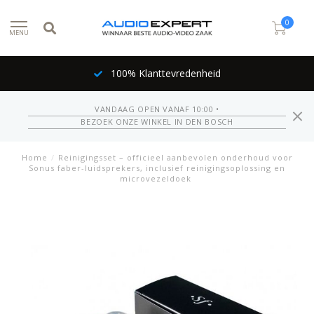
0
MENU
100% Klanttevredenheid
VANDAAG OPEN VANAF 10:00 •
BEZOEK ONZE WINKEL IN DEN BOSCH
Home
/
Reinigingsset – officieel aanbevolen onderhoud voor
Sonus faber-luidsprekers, inclusief reinigingsoplossing en
microvezeldoek