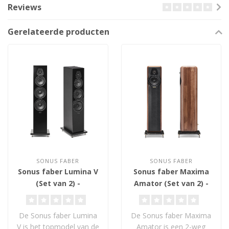
Reviews
Gerelateerde producten
SONUS FABER
SONUS FABER
Sonus faber Lumina V
Sonus faber Maxima
(Set van 2) -
Amator (Set van 2) -
Vloerstaande
Vloerstaande
Luidsprekers
Luidsprekers
De Sonus faber Lumina
De Sonus faber Maxima
V is het topmodel van de
Amator is een 2-weg