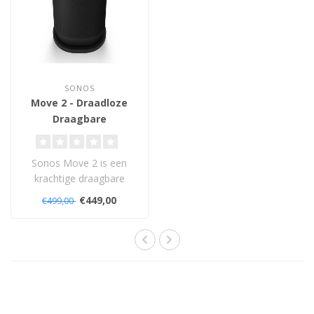
SONOS
Move 2 - Draadloze
Draagbare
Luidspreker
Sonos Move 2 is een
krachtige draagbare
speaker met
€449,00
€499,00
stereogeluid, wifi en
Blueto..