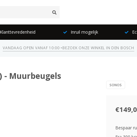
lanttevredenheid
Inruil mogelijk
Ec
VANDAAG OPEN VANAF 10:00 •
BEZOEK ONZE WINKEL IN DEN BOSCH
) - Muurbeugels
SONOS
€149,
Bespaar ru
Era 300 lu