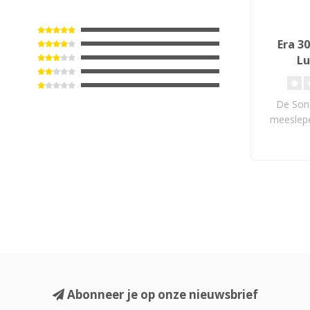
Era 3
Lu
De Sono
meeslep
Dolby Atm
Abonneer je op onze nieuwsbrief