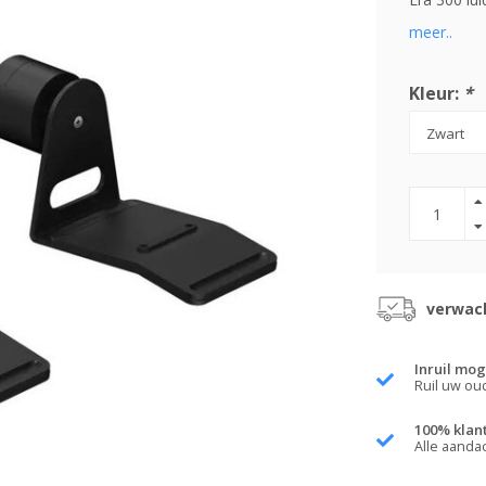
meer..
Kleur:
*
verwach
Inruil mog
Ruil uw ou
100% klan
Alle aanda