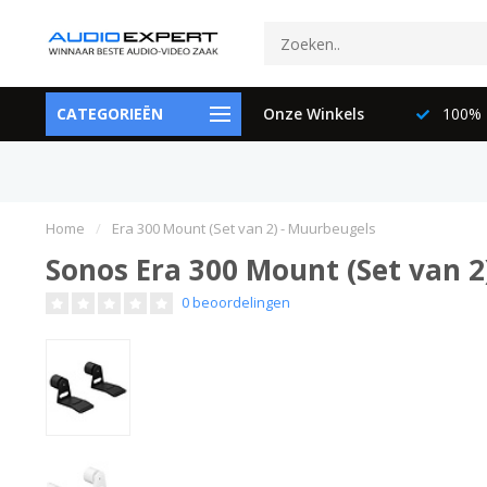
ctspecialisten
CATEGORIEËN
073-6897729
Onze Winkels
100% K
Home
/
Era 300 Mount (Set van 2) - Muurbeugels
Sonos Era 300 Mount (Set van 2
0 beoordelingen