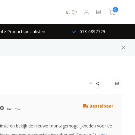
0
NL
hte Productspecialisten
073-6897729
00
Bestelbaar
Incl. btw
imte en bekijk de nieuwe montagemogelijkheden voor de
idsprekers met de speciale muurbeugel (Set van 2).
Lees