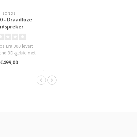
SONOS
00 - Draadloze
idspreker
s Era 300 levert
end 3D-geluid met
os, wifi, Bluetooth
€499,00
en..