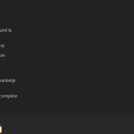
ound &
and
van
ankelijk
 complete