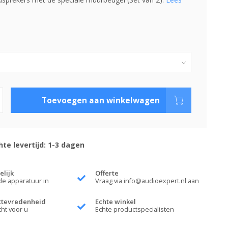
Toevoegen aan winkelwagen
te levertijd: 1-3 dagen
elijk
Offerte
de apparatuur in
Vraag via
info@audioexpert.nl
aan
ttevredenheid
Echte winkel
cht voor u
Echte productspecialisten