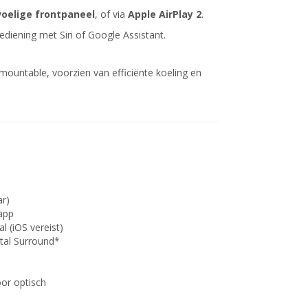
oelige frontpaneel
, of via
Apple AirPlay 2
.
iening met Siri of Google Assistant.
mountable, voorzien van efficiënte koeling en
ar)
app
 (iOS vereist)
ital Surround*
oor optisch