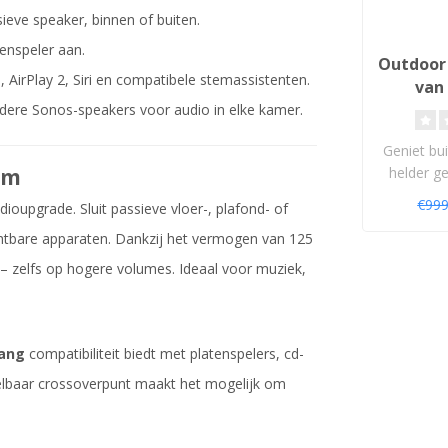
ieve speaker, binnen of buiten.
tenspeler aan.
Outdoor 
AirPlay 2, Siri en compatibele stemassistenten.
van 
Lu
ere Sonos-speakers voor audio in elke kamer.
Geniet bu
em
helder g
Outdoor 
€99
ioupgrade. Sluit passieve vloer-, plafond- of
chtbare apparaten. Dankzij het vermogen van 125
– zelfs op hogere volumes. Ideaal voor muziek,
ang
compatibiliteit biedt met platenspelers, cd-
lbaar crossoverpunt maakt het mogelijk om