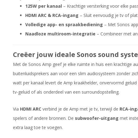
125W per kanaal
– Krachtige versterking voor elke pass
HDMI ARC & RCA-ingang
– Sluit eenvoudig je tv of pla
Volledige app- en spraakbediening
– Met Sonos app, 
Naadloze multiroom-integratie
– Combineer met and
Creëer jouw ideale Sonos sound syst
Met de Sonos Amp geef je elke ruimte in huis een krachtige aud
buitenluidsprekers aan voor een slim audiosysteem zonder zi
watt per kanaal levert de Amp kraakhelder, onvervormd geluid 
tv-geluid of als onderdeel van een surroundopstelling.
Via
HDMI ARC
verbind je de Amp met je tv, terwijl de
RCA-ing
spelers of andere bronnen. De
subwoofer-uitgang
met inste
extra laag toe te voegen.