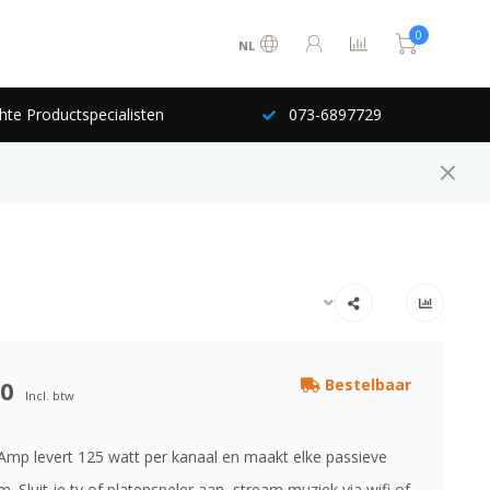
0
NL
hte Productspecialisten
073-6897729
00
Bestelbaar
Incl. btw
mp levert 125 watt per kanaal en maakt elke passieve
m. Sluit je tv of platenspeler aan, stream muziek via wifi of