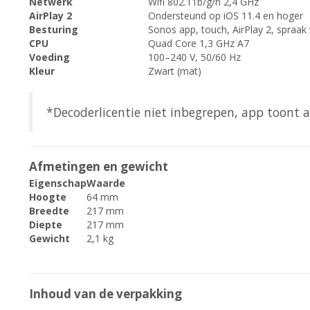
Netwerk
Wifi 802.11b/g/n 2,4 GHz
AirPlay 2
Ondersteund op iOS 11.4 en hoger
Besturing
Sonos app, touch, AirPlay 2, spraak
CPU
Quad Core 1,3 GHz A7
Voeding
100–240 V, 50/60 Hz
Kleur
Zwart (mat)
*Decoderlicentie niet inbegrepen, app toont a
Afmetingen en gewicht
Eigenschap
Waarde
Hoogte
64 mm
Breedte
217 mm
Diepte
217 mm
Gewicht
2,1 kg
Inhoud van de verpakking