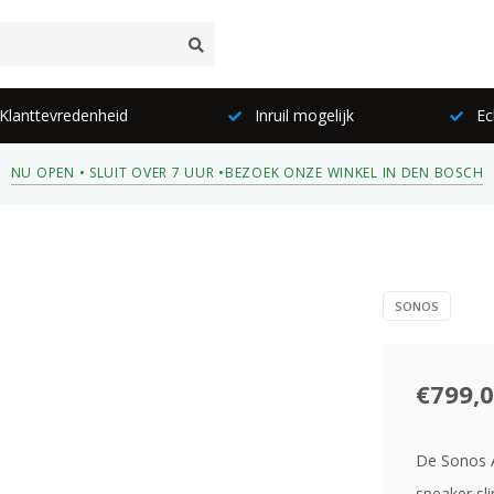
lanttevredenheid
Inruil mogelijk
Ec
NU OPEN • SLUIT OVER 7 UUR •
BEZOEK ONZE WINKEL IN DEN BOSCH
SONOS
€799,
De Sonos A
speaker sli