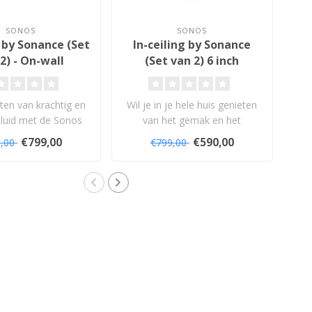
SONOS
SONOS
by Sonance (Set
In-ceiling by Sonance
In
2) - On-wall
(Set van 2) 6 inch
va
idsprekers
(121mm) - Plafond
Inbouw Luidsprekers
iten van krachtig en
Wil je in je hele huis genieten
eluid met de Sonos
van het gemak en het
g
speakers van So..
prachtige geluid van Sonos,..
So
€799,00
€590,00
9,00
€799,00