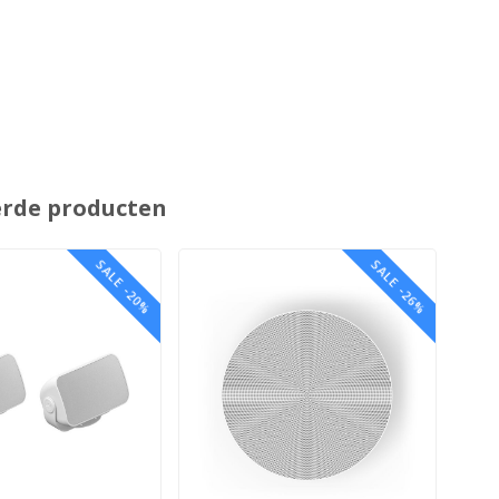
erde producten
SALE -20%
SALE -26%