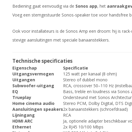
Bediening gaat eenvoudig via de
Sonos app
, het
aanraakgev
Voeg een stemgestuurde Sonos-speaker toe voor handsfree bed
Ook voor installateurs is de Sonos Amp een droom: hij is rack-
stevige aansluitingen met speciale banaanstekkers.
Technische specificaties
Eigenschap
Specificatie
Uitgangsvermogen
125 watt per kanaal (8 ohm)
Uitgangen
Stereo of dubbel mono
Subwoofer-uitgang
RCA, crossover 50–110 Hz (instelba
EQ
Bass, treble en loudness via Sonos 
Trueplay
Ondersteund met Sonos Architectural
Home cinema audio
Stereo PCM, Dolby Digital, DTS Dig
Aansluitingen speakers
2x banaanstekkers (schroefdraad)
Lijningang
RCA
HDMI ARC
Ja, optionele adapter beschikbaar v
Ethernet
2x RJ45 10/100 Mbps