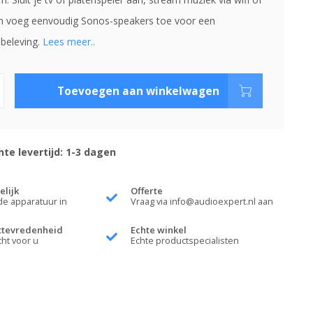
en voeg eenvoudig Sonos-speakers toe voor een
beleving.
Lees meer..
Toevoegen aan winkelwagen
te levertijd: 1-3 dagen
elijk
Offerte
de apparatuur in
Vraag via
info@audioexpert.nl
aan
ttevredenheid
Echte winkel
cht voor u
Echte productspecialisten