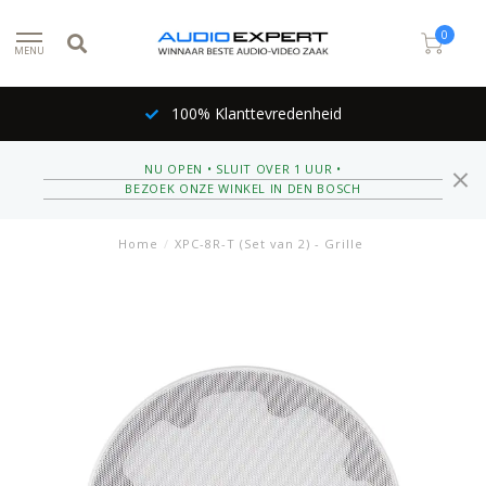
0
MENU
100% Klanttevredenheid
NU OPEN • SLUIT OVER 1 UUR •
BEZOEK ONZE WINKEL IN DEN BOSCH
Home
/
XPC-8R-T (Set van 2) - Grille