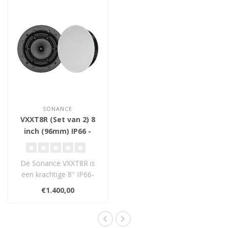
SONANCE
VXXT8R (Set van 2) 8
inch (96mm) IP66 -
Plafond Inbouw
Luidsprekers
De Sonance VXXT8R is
een krachtige 8" IP66-
gecertificeerde
€1.400,00
inbouwspeaker, ontwor..