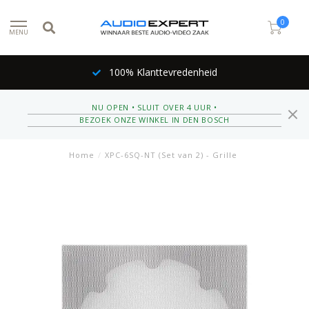
0
MENU
100% Klanttevredenheid
NU OPEN • SLUIT OVER 4 UUR •
BEZOEK ONZE WINKEL IN DEN BOSCH
Home
/
XPC-6SQ-NT (Set van 2) - Grille