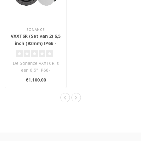
SONANCE
VXXT6R (Set van 2) 6,5
inch (92mm) IP66 -
Plafond Inbouw
Luidsprekers
De Sonance VXXT6R is
een 6,5" IP66-
gecertificeerde
€1.100,00
inbouwspeaker,
ontworpen voor..