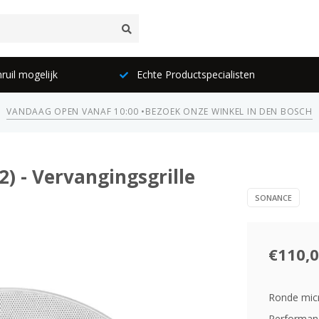
ruil mogelijk
Echte Productspecialisten
VANDAAG OPEN VANAF 10:00 •
BEZOEK ONZE WINKEL IN DEN BOSCH
2) - Vervangingsgrille
SONANCE
€110,
Ronde micr
Performance