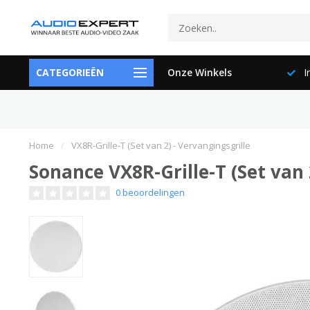
897729
CATEGORIEËN
100% Klanttevredenheid
Onze Winkels
In
Home
/
VX8R-Grille-T (Set van 2) - Vervangingsgrille
Sonance VX8R-Grille-T (Set van 
0 beoordelingen