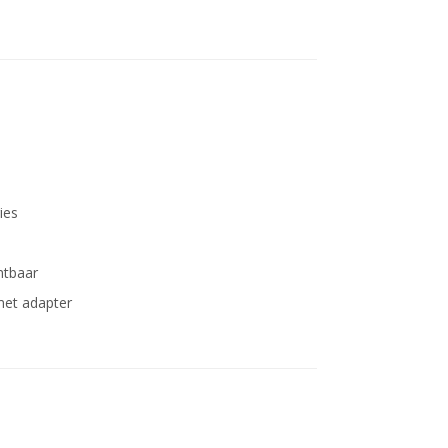
ies
intbaar
met adapter