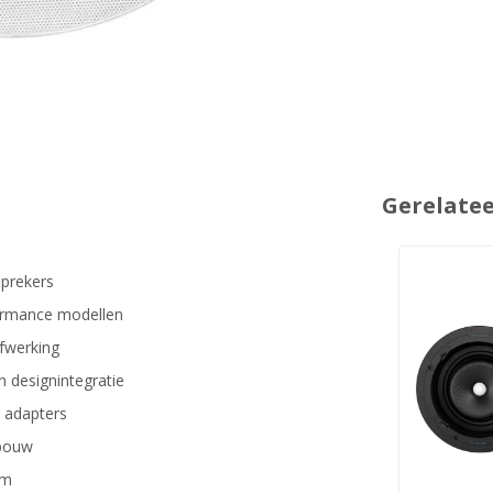
Gerelate
sprekers
formance modellen
afwerking
n designintegratie
e adapters
wbouw
em