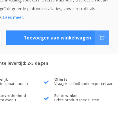
geïntegreerde plafondinstallaties, zowel retrofit als
w.
Lees meer..
Toevoegen aan winkelwagen
te levertijd: 2-5 dagen
elijk
Offerte
de apparatuur in
Vraag via
info@audioexpert.nl
aan
ttevredenheid
Echte winkel
cht voor u
Echte productspecialisten