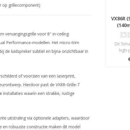
ar op grillecomponent)
VX86R (S
(140m
Inbouw
 vervangingsgrille voor 8" in-ceiling
isual Performance-modellen. Het micro-trim
De Sona
high-
j de luidspreker subtiel en bijna onzichtbaar in
plaf
Kevl
schilderd of voorzien van een laserprint,
ieurontwerp. Hierdoor past de VX8R-Grille-T
installaties waarin een strakke, rustige
nte uitstraling via optionele adapters, waardoor
e en robuuste constructie maken dit model