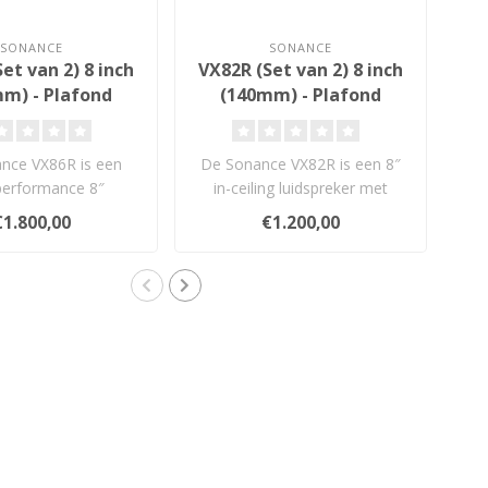
SONANCE
SONANCE
et van 2) 8 inch
VX82R (Set van 2) 8 inch
VX
m) - Plafond
(140mm) - Plafond
 Luidsprekers
Inbouw Luidsprekers
I
nce VX86R is een
De Sonance VX82R is een 8″
De
performance 8″
in-ceiling luidspreker met
ondspeaker met
geavanceerde waveguide e..
te
€1.800,00
€1.200,00
ar/Nomex wo..