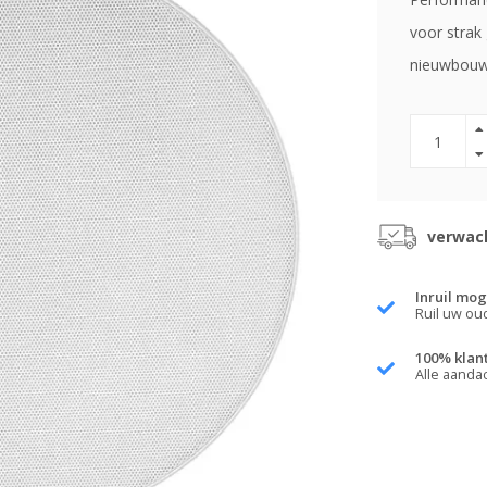
voor strak 
nieuwbou
verwach
Inruil mog
Ruil uw ou
100% klan
Alle aanda