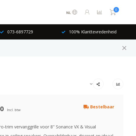
0
NL
073-6897729
100% Klanttevredenheid
00
Bestelbaar
Incl. btw
o-trim vervanggrille voor 8" Sonance VX & Visual
 in-ceiling speakers. Overschilderbaar, discreet en ideaal