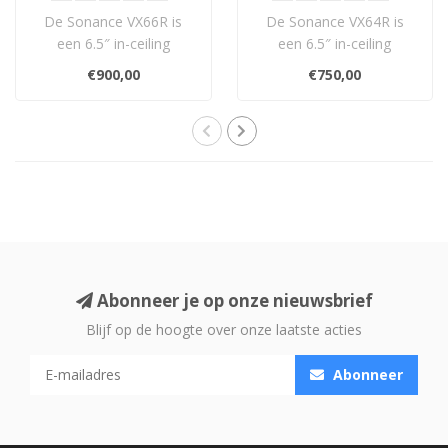
Luidsprekers
Luidsprekers
De Sonance VX66R is
De Sonance VX64R is
een 6.5″ in-ceiling
een 6.5″ in-ceiling
luidspreker met
luidspreker met
€900,00
€750,00
keramische tweeter en ..
keramische tweeter en ..
Abonneer je op onze nieuwsbrief
Blijf op de hoogte over onze laatste acties
Abonneer