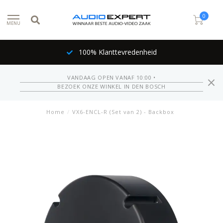
0
MENU
100% Klanttevredenheid
VANDAAG OPEN VANAF 10:00 •
BEZOEK ONZE WINKEL IN DEN BOSCH
Home
/
VX6-ENCL-R (Set van 2) - Backbox