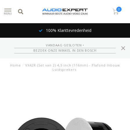
0
MENU
100% Klanttevredenheid
VANDAAG GESLOTEN •
BEZOEK ONZE WINKEL IN DEN BOSCH
Home
/
VX42R (Set van 2) 4,5 inch (116mm) - Plafond Inbouw
Luidsprekers