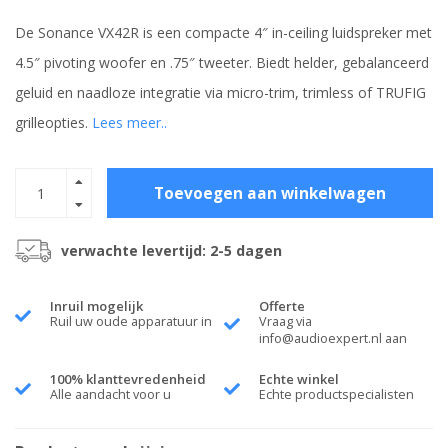
De Sonance VX42R is een compacte 4″ in-ceiling luidspreker met
4.5″ pivoting woofer en .75″ tweeter. Biedt helder, gebalanceerd
geluid en naadloze integratie via micro-trim, trimless of TRUFIG
grilleopties.
Lees meer..
Toevoegen aan winkelwagen
verwachte levertijd: 2-5 dagen
Inruil mogelijk
Offerte
Ruil uw oude apparatuur in
Vraag via
info@audioexpert.nl
aan
100% klanttevredenheid
Echte winkel
Alle aandacht voor u
Echte productspecialisten