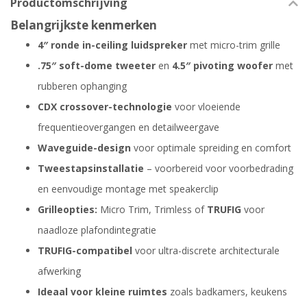
Productomschrijving
Belangrijkste kenmerken
4″ ronde in-ceiling luidspreker
met micro-trim grille
.75″ soft-dome tweeter
en
4.5″ pivoting woofer
met
rubberen ophanging
CDX crossover-technologie
voor vloeiende
frequentieovergangen en detailweergave
Waveguide-design
voor optimale spreiding en comfort
Tweestapsinstallatie
– voorbereid voor voorbedrading
en eenvoudige montage met speakerclip
Grilleopties:
Micro Trim, Trimless of
TRUFIG
voor
naadloze plafondintegratie
TRUFIG-compatibel
voor ultra-discrete architecturale
afwerking
Ideaal voor kleine ruimtes
zoals badkamers, keukens