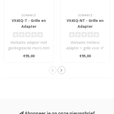
SONANCE
SONANCE
VX4SQ-T - Grille en
VX4SQ-NT - Grille en
Adapter
Adapter
Vierkante adapter met
Vierkante trimless
geïntegreerde micro-trim
adapter + grille voor 4"
grille voor 4" round
round Sonance Visual
€95,00
€95,00
Sonance Vis..
Experience en l..
Abonneer je op onze nieuwsbrief