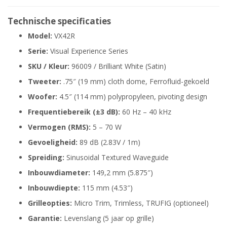
Technische specificaties
Model:
VX42R
Serie:
Visual Experience Series
SKU / Kleur:
96009 / Brilliant White (Satin)
Tweeter:
.75″ (19 mm) cloth dome, Ferrofluid-gekoeld
Woofer:
4.5″ (114 mm) polypropyleen, pivoting design
Frequentiebereik (±3 dB):
60 Hz – 40 kHz
Vermogen (RMS):
5 – 70 W
Gevoeligheid:
89 dB (2.83V / 1m)
Spreiding:
Sinusoidal Textured Waveguide
Inbouwdiameter:
149,2 mm (5.875″)
Inbouwdiepte:
115 mm (4.53″)
Grilleopties:
Micro Trim, Trimless, TRUFIG (optioneel)
Garantie:
Levenslang (5 jaar op grille)