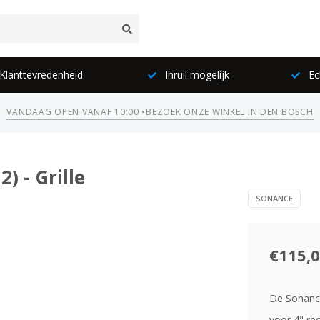
lanttevredenheid
Inruil mogelijk
Ec
VANDAAG OPEN VANAF 10:00 •
BEZOEK ONZE WINKEL IN DEN BOSCH
) - Grille
SONANCE
€115,
De Sonance 
voor 4" re