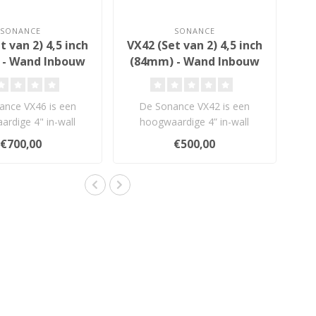
SONANCE
SONANCE
t van 2) 4,5 inch
VX42 (Set van 2) 4,5 inch
 - Wand Inbouw
(84mm) - Wand Inbouw
idsprekers
Luidsprekers
ance VX46 is een
De Sonance VX42 is een
rdige 4" in-wall
hoogwaardige 4” in-wall
eker uit de Visual
luidspreker uit de Visual Exper..
€700,00
€500,00
Experie..