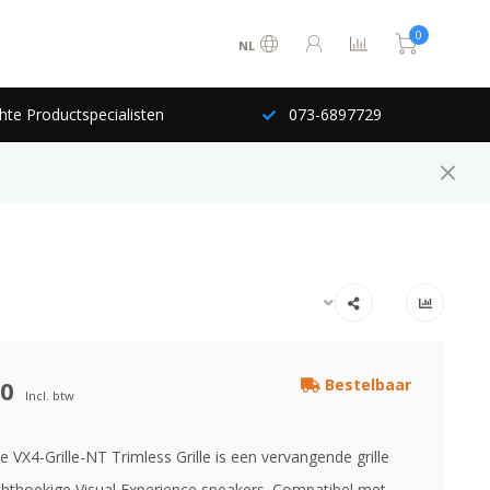
0
NL
hte Productspecialisten
073-6897729
00
Bestelbaar
Incl. btw
VX4-Grille-NT Trimless Grille is een vervangende grille
chthoekige Visual Experience speakers. Compatibel met