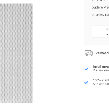
oudere Vis
strakke, ra
verwach
Inruil mog
Ruil uw ou
100% klan
Alle aanda