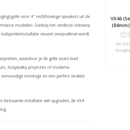
ingsgrille voor 4" rechthoekige speakers uit de
VX46 (Se
(84mm)
formance modellen. Dankzij het randloze ontwerp
Lu
e luidsprekerinstallatie visueel onopvallend wordt
De Son
hoogwaa
luidspr
serprinten, waardoor je de grille exact kunt
urs, hospitality projecten of moderne
 eenvoudige montage en een perfect strakke
n bestaande installatie wilt upgraden, de VX4-
ing.