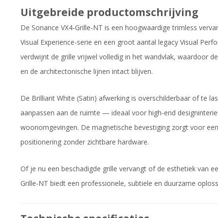
Uitgebreide productomschrijving
De Sonance VX4-Grille-NT is een hoogwaardige trimless vervang
Visual Experience-serie en een groot aantal legacy Visual Per
verdwijnt de grille vrijwel volledig in het wandvlak, waardoor d
en de architectonische lijnen intact blijven.
De Brilliant White (Satin) afwerking is overschilderbaar of te la
aanpassen aan de ruimte — ideaal voor high-end designinterie
woonomgevingen. De magnetische bevestiging zorgt voor een
positionering zonder zichtbare hardware.
Of je nu een beschadigde grille vervangt of de esthetiek van ee
Grille-NT biedt een professionele, subtiele en duurzame oploss