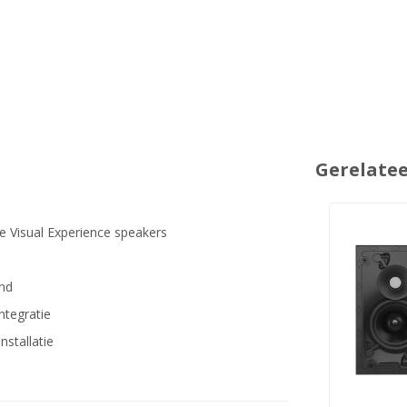
Gerelate
e Visual Experience speakers
and
ntegratie
nstallatie