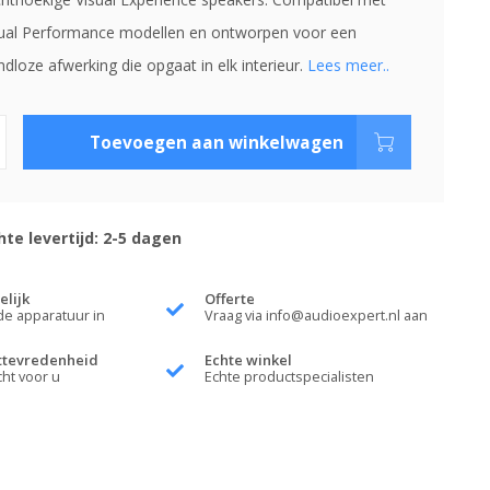
ual Performance modellen en ontworpen voor een
ndloze afwerking die opgaat in elk interieur.
Lees meer..
Toevoegen aan winkelwagen
te levertijd: 2-5 dagen
elijk
Offerte
de apparatuur in
Vraag via
info@audioexpert.nl
aan
ttevredenheid
Echte winkel
cht voor u
Echte productspecialisten