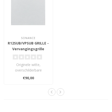
SONANCE
R12SUB/VPSUB GRILLE -
Vervangingsgrille
Originele witte,
overschilderbare
vervangingsgrille voor de
€90,00
Sonance R12SUB en VP..