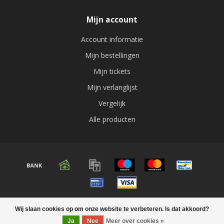
Mijn account
Account informatie
Mijn bestellingen
Mijn tickets
Mijn verlanglijst
Vergelijk
Alle producten
© Copyright 2026 Audio expert
Wij slaan cookies op om onze website te verbeteren. Is dat akkoord?
Ja
Nee
Meer over cookies »