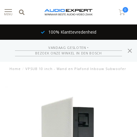
0
MENU
100% Klanttevredenheid
VANDAAG GESLOTEN •
BEZOEK ONZE WINKEL IN DEN BOSCH
Home
/
VPSUB 10 inch - Wand en Plafond Inbouw Subwoofer