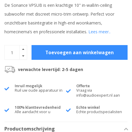
De Sonance VPSUB is een krachtige 10" in-wall/in-ceiling
subwoofer met discreet micro-trim ontwerp. Perfect voor
onzichtbare basintegratie in high-end woonkamers,
homecinema’s en professionele installaties.
Lees meer..
Toevoegen aan winkelwagen
verwachte levertijd: 2-5 dagen
Inruil mogelijk
Offerte
Ruil uw oude apparatuur in
Vraag via
info@audioexpert.nl
aan
100% klanttevredenheid
Echte winkel
Alle aandacht voor u
Echte productspecialisten
Productomschrijving