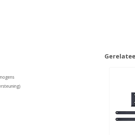
Gerelate
rmogens
rsteuning)