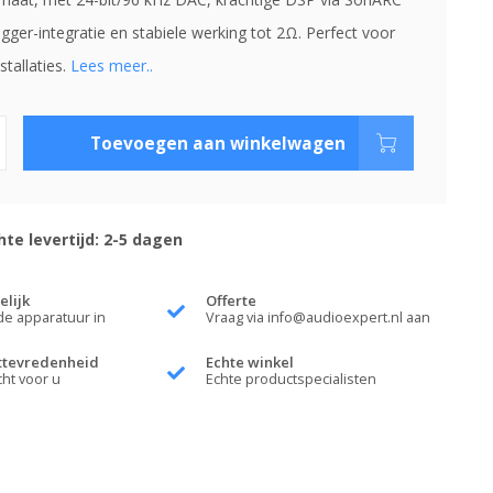
rigger-integratie en stabiele werking tot 2Ω. Perfect voor
stallaties.
Lees meer..
Toevoegen aan winkelwagen
te levertijd: 2-5 dagen
elijk
Offerte
de apparatuur in
Vraag via
info@audioexpert.nl
aan
ttevredenheid
Echte winkel
cht voor u
Echte productspecialisten