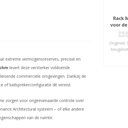
Rack 
voor de
Originele
beugelse
100 en DSP
aar extreme vermogensreserves, precisie en
 ohm
levert deze versterker voldoende
eleisende commerciële omgevingen. Dankzij de
f luidsprekerconfiguratie dit vereist.
e zorgen voor ongeëvenaarde controle over
Sonance Architectural systeem – of elke andere
eigenschappen van de ruimte.