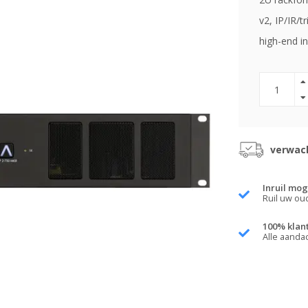
v2, IP/IR/t
high-end in
verwach
Inruil mog
Ruil uw ou
100% klan
Alle aanda