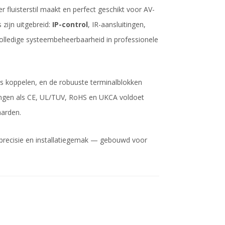
er fluisterstil maakt en perfect geschikt voor AV-
 zijn uitgebreid:
IP-control
, IR-aansluitingen,
volledige systeembeheerbaarheid in professionele
rs koppelen, en de robuuste terminalblokken
ringen als CE, UL/TUV, RoHS en UKCA voldoet
aarden.
-precisie en installatiegemak — gebouwd voor