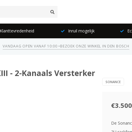
lanttevredenheid
Inruil mogelijk
Ec
VANDAAG OPEN VANAF 10:00 •
BEZOEK ONZE WINKEL IN DEN BOSCH
I - 2-Kanaals Versterker
SONANCE
€3.500
De Sonanc
2U rackfor