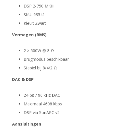
DSP 2-750 MKIII
SKU: 93541
Kleur: Zwart
Vermogen (RMS)
2 × 500W @ 8 Ω
Brugmodus beschikbaar
Stabiel bij 8/4/2 Ω
DAC & DSP
24-bit / 96 kHz DAC
Maximaal 4608 kbps
DSP via SonARC v2
Aansluitingen