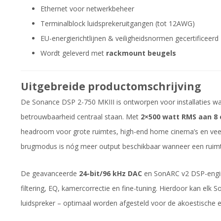
Ethernet voor netwerkbeheer
Terminalblock luidsprekeruitgangen (tot 12AWG)
EU-energierichtlijnen & veiligheidsnormen gecertificeerd
Wordt geleverd met
rackmount beugels
Uitgebreide productomschrijving
De Sonance DSP 2-750 MKIII is ontworpen voor installaties w
betrouwbaarheid centraal staan. Met
2×500 watt RMS aan 8
headroom voor grote ruimtes, high-end home cinema’s en ve
brugmodus is nóg meer output beschikbaar wanneer een ruimte o
De geavanceerde
24-bit/96 kHz DAC
en SonARC v2 DSP-engin
filtering, EQ, kamercorrectie en fine-tuning. Hierdoor kan elk 
luidspreker – optimaal worden afgesteld voor de akoestische 