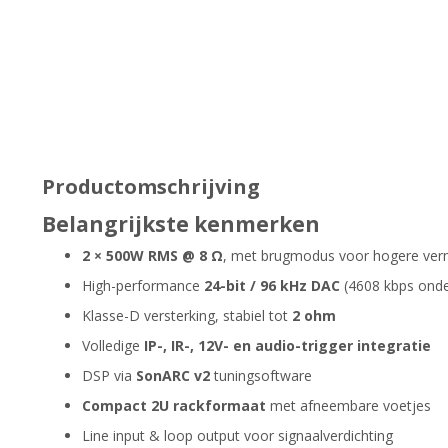
Productomschrijving
Belangrijkste kenmerken
2 × 500W RMS @ 8 Ω
, met brugmodus voor hogere ve
High-performance
24-bit / 96 kHz DAC
(4608 kbps onde
Klasse-D versterking, stabiel tot
2 ohm
Volledige
IP-, IR-, 12V- en audio-trigger integratie
DSP via
SonARC v2
tuningsoftware
Compact 2U rackformaat
met afneembare voetjes
Line input & loop output voor signaalverdichting