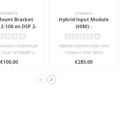
SONANCE
SONANCE
Mount Bracket
Hybrid Input Module
D
 2-100 en DSP 2-
(HIM) -
(
150
Uitbreidingsmodule
 Sonance rackmount
Hybride inputmodule voor
D
t voor SONAMP 2-
Sonance DSP MKIII
 2-150 versterkers..
versterkers met analoge,
€100,00
€285,00
optische en ..