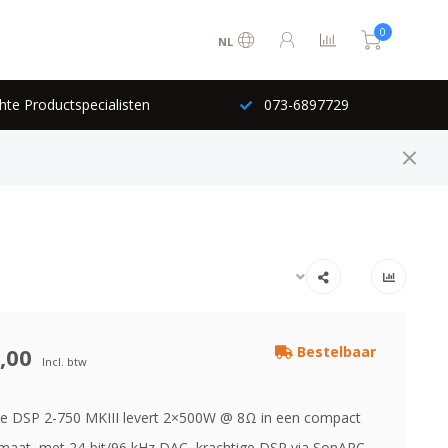
0
NL
hte Productspecialisten
073-6897729
,00
Bestelbaar
Incl. btw
e DSP 2-750 MKIII levert 2×500W @ 8Ω in een compact
maat, met 24-bit/96 kHz DAC, krachtige DSP via SonARC