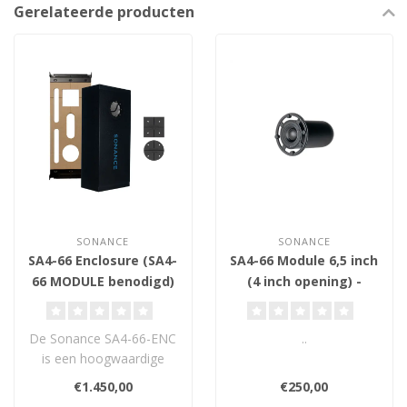
Gerelateerde producten
SONANCE
SONANCE
SA4-66 Enclosure (SA4-
SA4-66 Module 6,5 inch
66 MODULE benodigd)
(4 inch opening) -
- Backbox
Plafond Inbouw
Luidspreker
De Sonance SA4-66-ENC
..
is een hoogwaardige
houten behuizing voor
€1.450,00
€250,00
de SA4-66 module..