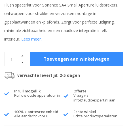
Flush spacerkit voor Sonance SA4 Small Aperture luidsprekers,
ontworpen voor strakke en verzonken montage in
gipsplaatwanden en -plafonds. Zorgt voor perfecte uitlijning,
minimale zichtbaarheid en een naadloze integratie in elk
interieur.
Lees meer..
Toevoegen aan winkelwagen
verwachte levertijd: 2-5 dagen
Inruil mogelijk
Offerte
Ruil uw oude apparatuur in
Vraag via
info@audioexpert.nl
aan
100% klanttevredenheid
Echte winkel
Alle aandacht voor u
Echte productspecialisten