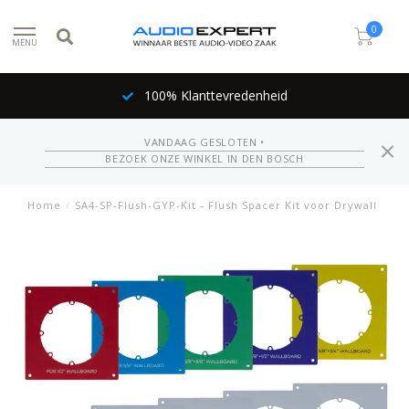
0
MENU
100% Klanttevredenheid
VANDAAG GESLOTEN •
BEZOEK ONZE WINKEL IN DEN BOSCH
Home
/
SA4-SP-Flush-GYP-Kit - Flush Spacer Kit voor Drywall