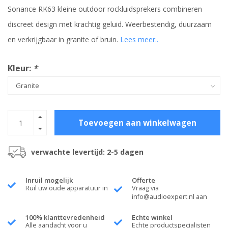
Sonance RK63 kleine outdoor rockluidsprekers combineren
discreet design met krachtig geluid. Weerbestendig, duurzaam
en verkrijgbaar in granite of bruin.
Lees meer..
Kleur:
*
Toevoegen aan winkelwagen
verwachte levertijd: 2-5 dagen
Inruil mogelijk
Offerte
Ruil uw oude apparatuur in
Vraag via
info@audioexpert.nl
aan
100% klanttevredenheid
Echte winkel
Alle aandacht voor u
Echte productspecialisten