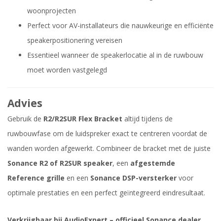
woonprojecten
Perfect voor AV-installateurs die nauwkeurige en efficiënte
speakerpositionering vereisen
Essentieel wanneer de speakerlocatie al in de ruwbouw
moet worden vastgelegd
Advies
Gebruik de
R2/R2SUR Flex Bracket
altijd tijdens de
ruwbouwfase om de luidspreker exact te centreren voordat de
wanden worden afgewerkt. Combineer de bracket met de juiste
Sonance R2 of R2SUR speaker
, een
afgestemde
Reference grille
en een
Sonance DSP-versterker
voor
optimale prestaties en een perfect geïntegreerd eindresultaat.
Verkrijgbaar bij AudioExpert – officieel Sonance dealer.