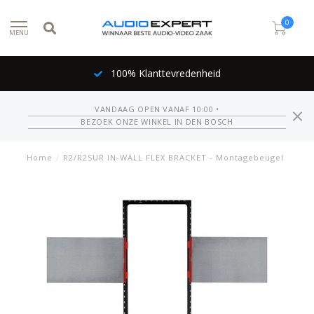
0
MENU
100% Klanttevredenheid
VANDAAG OPEN VANAF 10:00 •
BEZOEK ONZE WINKEL IN DEN BOSCH
Home
/
R2/R2SUR IN-WALL FLEX BRACKET - Montagebeugel