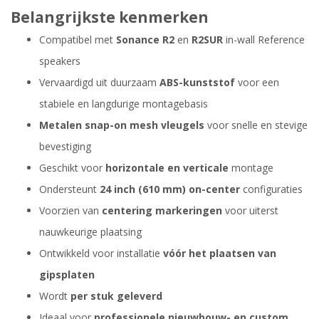
Belangrijkste kenmerken
Compatibel met
Sonance R2
en
R2SUR
in-wall Reference
speakers
Vervaardigd uit duurzaam
ABS-kunststof
voor een
stabiele en langdurige montagebasis
Metalen snap-on mesh vleugels
voor snelle en stevige
bevestiging
Geschikt voor
horizontale en verticale
montage
Ondersteunt
24 inch (610 mm) on-center
configuraties
Voorzien van
centering markeringen
voor uiterst
nauwkeurige plaatsing
Ontwikkeld voor installatie
vóór het plaatsen van
gipsplaten
Wordt
per stuk geleverd
Ideaal voor
professionele nieuwbouw- en custom