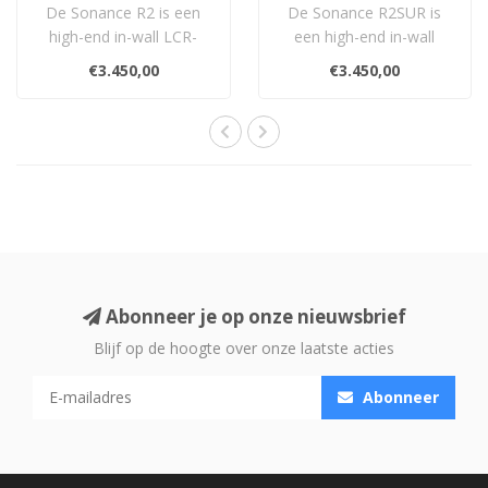
De Sonance R2 is een
De Sonance R2SUR is
high-end in-wall LCR-
een high-end in-wall
speaker met coaxiale
surroundspeaker met
€3.450,00
€3.450,00
drivertechnologie..
dubbele coaxiale dr..
Abonneer je op onze nieuwsbrief
Blijf op de hoogte over onze laatste acties
Abonneer