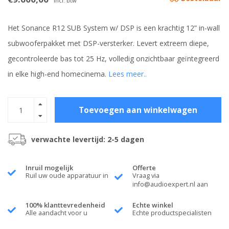
Incl. btw
Het Sonance R12 SUB System w/ DSP is een krachtig 12” in-wall
subwooferpakket met DSP-versterker. Levert extreem diepe,
gecontroleerde bas tot 25 Hz, volledig onzichtbaar geïntegreerd
in elke high-end homecinema.
Lees meer..
Toevoegen aan winkelwagen
verwachte levertijd: 2-5 dagen
Inruil mogelijk
Offerte
Ruil uw oude apparatuur in
Vraag via
info@audioexpert.nl
aan
100% klanttevredenheid
Echte winkel
Alle aandacht voor u
Echte productspecialisten