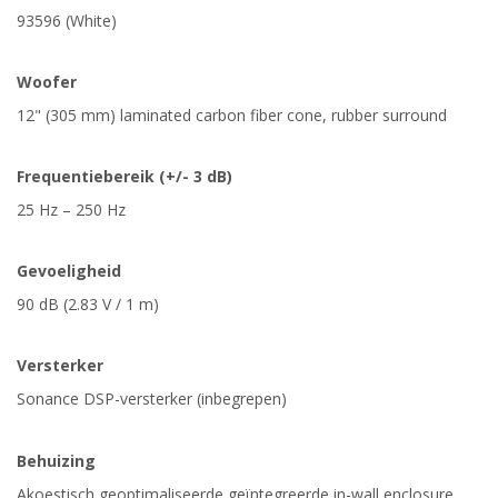
93596 (White)
Woofer
12" (305 mm) laminated carbon fiber cone, rubber surround
Frequentiebereik (+/- 3 dB)
25 Hz – 250 Hz
Gevoeligheid
90 dB (2.83 V / 1 m)
Versterker
Sonance DSP-versterker (inbegrepen)
Behuizing
Akoestisch geoptimaliseerde geïntegreerde in-wall enclosure