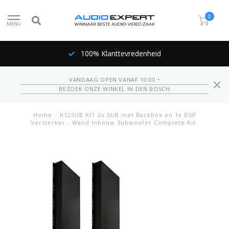
0
MENU
100% Klanttevredenheid
VANDAAG OPEN VANAF 10:00 •
BEZOEK ONZE WINKEL IN DEN BOSCH
Home
/
R12SUB KIT 2x SUB met Backbox en 1x DSP
Versterker - Wand Inbouw Subwoofer Complete Kit