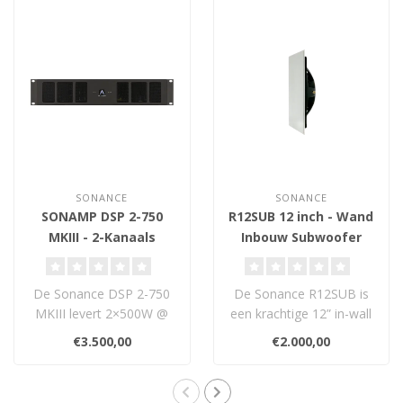
SONANCE
SONANCE
SONAMP DSP 2-750
R12SUB 12 inch - Wand
MKIII - 2-Kanaals
Inbouw Subwoofer
Versterker
De Sonance DSP 2-750
De Sonance R12SUB is
MKIII levert 2×500W @
een krachtige 12” in-wall
8Ω in een compact 2U
subwooferdriver uit de
€3.500,00
€2.000,00
rackformaat, m..
Referenc..