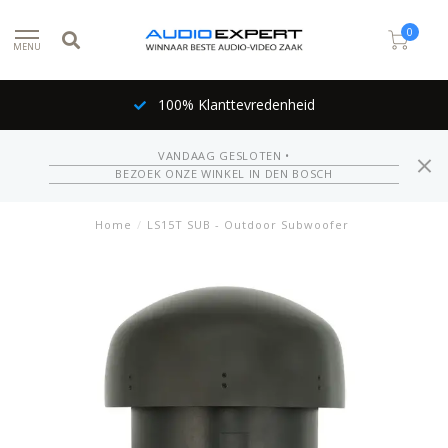
0
MENU
100% Klanttevredenheid
VANDAAG GESLOTEN •
BEZOEK ONZE WINKEL IN DEN BOSCH
Home
/
LS15T SUB - Outdoor Subwoofer