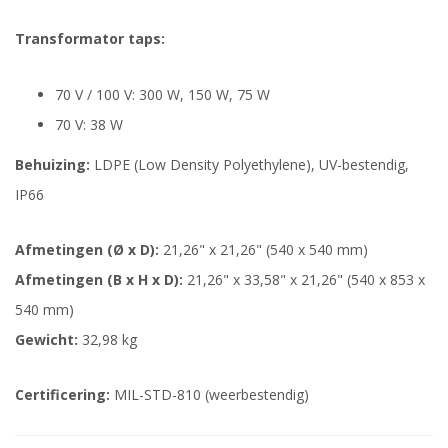
Transformator taps:
70 V / 100 V: 300 W, 150 W, 75 W
70 V: 38 W
Behuizing:
LDPE (Low Density Polyethylene), UV-bestendig,
IP66
Afmetingen (Ø x D):
21,26" x 21,26" (540 x 540 mm)
Afmetingen (B x H x D):
21,26" x 33,58" x 21,26" (540 x 853 x
540 mm)
Gewicht:
32,98 kg
Certificering:
MIL-STD-810 (weerbestendig)