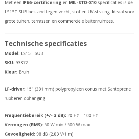
Met een
IP66-certificering
en
MIL-STD-810
specificaties is de
LS15T SUB bestand tegen vocht, stof en UV-straling. Ideaal voor
grote tuinen, terrassen en commerciële buitenruimtes.
Technische specificaties
Model:
LS15T SUB
SKU:
93372
Kleur:
Bruin
LF-driver:
15" (381 mm) polypropyleen conus met Santoprene
rubberen ophanging
Frequentiebereik (+/- 3 dB):
20 Hz – 100 Hz
Vermogen (RMS):
50 W min / 500 W max
Gevoeligheid:
98 dB (2.83 V/1 m)