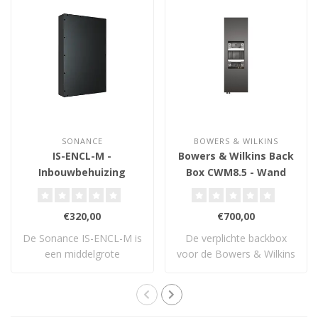
SONANCE
BOWERS & WILKINS
IS-ENCL-M -
Bowers & Wilkins Back
Inbouwbehuizing
Box CWM8.5 - Wand
Inbouwbox
€320,00
€700,00
De Sonance IS-ENCL-M is
De verplichte backbox
een middelgrote
voor de Bowers & Wilkins
inbouwbehuizing voor..
CWM8.5 en CWM..