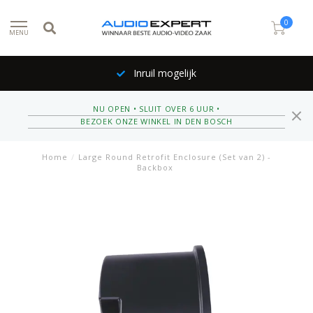
0
MENU
Inruil mogelijk
NU OPEN • SLUIT OVER 6 UUR •
BEZOEK ONZE WINKEL IN DEN BOSCH
Home
/
Large Round Retrofit Enclosure (Set van 2) -
Backbox