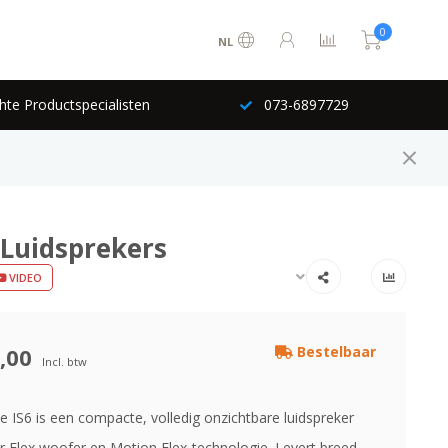
0
NL
hte Productspecialisten
073-6897729
 Luidsprekers
VIDEO
,00
Bestelbaar
Incl. btw
 IS6 is een compacte, volledig onzichtbare luidspreker
ir Flex woofer en Motion Flex-technologie. Levert breed,