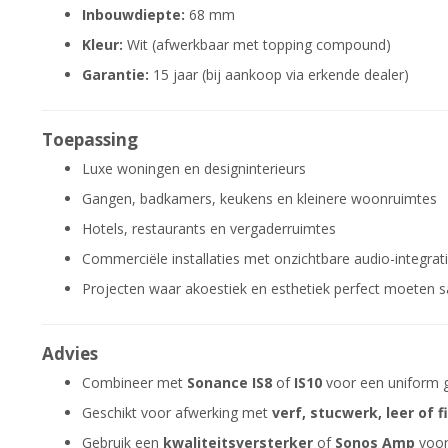
Inbouwdiepte:
68 mm
Kleur:
Wit (afwerkbaar met topping compound)
Garantie:
15 jaar (bij aankoop via erkende dealer)
Toepassing
Luxe woningen en designinterieurs
Gangen, badkamers, keukens en kleinere woonruimtes
Hotels, restaurants en vergaderruimtes
Commerciële installaties met onzichtbare audio-integrat
Projecten waar akoestiek en esthetiek perfect moete
Advies
Combineer met
Sonance IS8
of
IS10
voor een uniform g
Geschikt voor afwerking met
verf, stucwerk, leer of f
Gebruik een
kwaliteitsversterker
of
Sonos Amp
voor