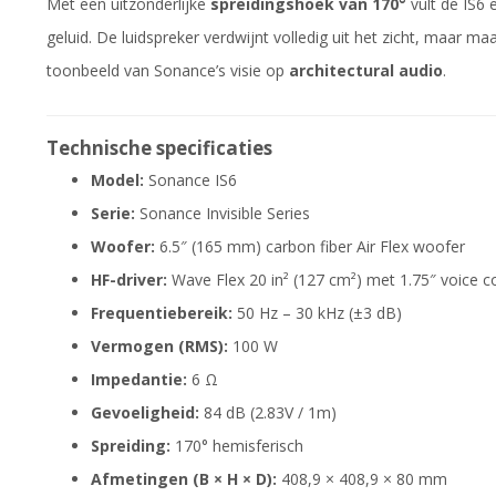
Met een uitzonderlijke
spreidingshoek van 170°
vult de IS6 
geluid. De luidspreker verdwijnt volledig uit het zicht, maar 
toonbeeld van Sonance’s visie op
architectural audio
.
Technische specificaties
Model:
Sonance IS6
Serie:
Sonance Invisible Series
Woofer:
6.5″ (165 mm) carbon fiber Air Flex woofer
HF-driver:
Wave Flex 20 in² (127 cm²) met 1.75″ voice co
Frequentiebereik:
50 Hz – 30 kHz (±3 dB)
Vermogen (RMS):
100 W
Impedantie:
6 Ω
Gevoeligheid:
84 dB (2.83V / 1m)
Spreiding:
170° hemisferisch
Afmetingen (B × H × D):
408,9 × 408,9 × 80 mm