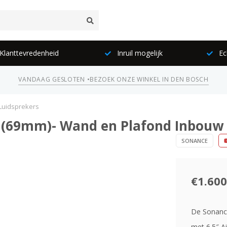
lanttevredenheid
Inruil mogelijk
Ec
VANDAAG GESLOTEN •
BEZOEK ONZE WINKEL IN DEN BOSCH
 Luidsprekers
ch (69mm)- Wand en Plafond Inbouw
SONANCE
€1.600
De Sonance
met 6.5″ A