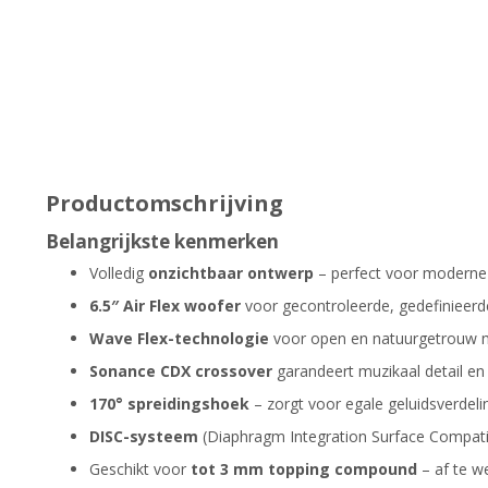
Productomschrijving
Belangrijkste kenmerken
Volledig
onzichtbaar ontwerp
– perfect voor moderne e
6.5″ Air Flex woofer
voor gecontroleerde, gedefinieer
Wave Flex-technologie
voor open en natuurgetrouw 
Sonance CDX crossover
garandeert muzikaal detail e
170° spreidingshoek
– zorgt voor egale geluidsverdeli
DISC-systeem
(Diaphragm Integration Surface Compatibi
Geschikt voor
tot 3 mm topping compound
– af te we