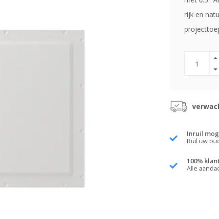
rijk en na
projecttoe
verwach
Inruil mog
Ruil uw ou
100% klan
Alle aanda