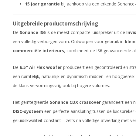
15 jaar garantie
bij aankoop via een erkende Sonance-
Uitgebreide productomschrijving
De
Sonance IS6
is de meest compacte luidspreker uit de
Invi
een volledig verborgen vorm. Ontworpen voor gebruik in
klei
commerciële interieurs
, combineert de IS6 geavanceerde ak
De
6.5″ Air Flex woofer
produceert een gecontroleerd en strak
een ruimtelijk, natuurlijk en dynamisch midden- en hoogbereik 
de klank vervormingsvrij, ook bij hogere volumes.
Het geïntegreerde
Sonance CDX crossover
garandeert een na
DISC-systeem
een perfecte aansluiting tussen de luidspreker 
geluidskwaliteit constant – zelfs na volledige afwerking met ver