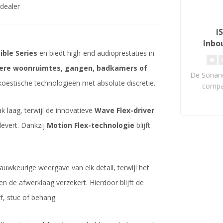
dealer
I
Inbo
sible Series
en biedt high-end audioprestaties in
nere woonruimtes, gangen, badkamers of
De Sonanc
oestische technologieën met absolute discretie.
compa
geo
inb
 laag, terwijl de innovatieve
Wave Flex-driver
levert. Dankzij
Motion Flex-technologie
blijft
uwkeurige weergave van elk detail, terwijl het
en de afwerklaag verzekert. Hierdoor blijft de
f, stuc of behang.