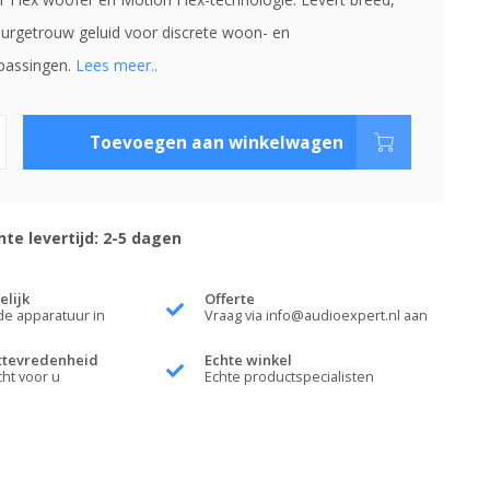
tuurgetrouw geluid voor discrete woon- en
passingen.
Lees meer..
Toevoegen aan winkelwagen
te levertijd: 2-5 dagen
elijk
Offerte
de apparatuur in
Vraag via
info@audioexpert.nl
aan
ttevredenheid
Echte winkel
cht voor u
Echte productspecialisten