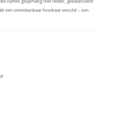
elke ruimte gelijkmatig met helder, gebalanceerd
maakt een onmiskenbaar hoorbaar verschil – een
il