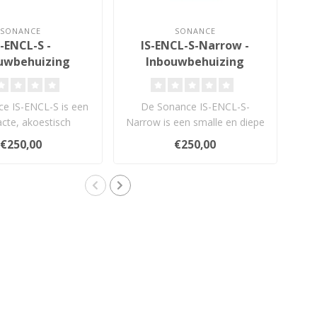
SONANCE
SONANCE
S-ENCL-S -
IS-ENCL-S-Narrow -
uwbehuizing
Inbouwbehuizing
c
e IS-ENCL-S is een
De Sonance IS-ENCL-S-
D
cte, akoestisch
Narrow is een smalle en diepe
ee
ptimaliseerde
inbouwbehuizing voor de
€250,00
€250,00
ouwbehuizin..
Sonan..