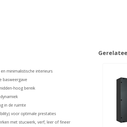
Gerelate
n minimalistische interieurs
de basweergave
midden-hoog bereik
n dynamiek
ng in de ruimte
lity) voor optimale prestaties
rken met stucwerk, verf, leer of fineer