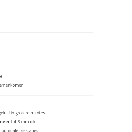
ie
n samenkomen
eluid in grotere ruimtes
ineer
tot 3 mm dik
 optimale prestaties