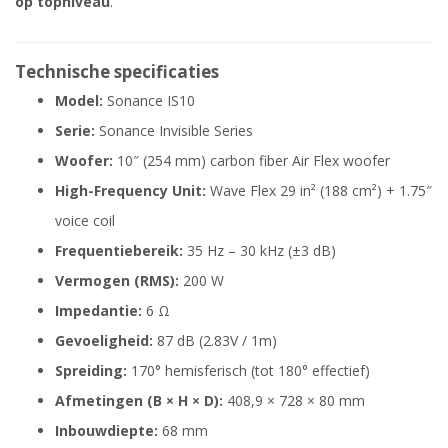
op topniveau
.
Technische specificaties
Model:
Sonance IS10
Serie:
Sonance Invisible Series
Woofer:
10″ (254 mm) carbon fiber Air Flex woofer
High-Frequency Unit:
Wave Flex 29 in² (188 cm²) + 1.75″
voice coil
Frequentiebereik:
35 Hz – 30 kHz (±3 dB)
Vermogen (RMS):
200 W
Impedantie:
6 Ω
Gevoeligheid:
87 dB (2.83V / 1m)
Spreiding:
170° hemisferisch (tot 180° effectief)
Afmetingen (B × H × D):
408,9 × 728 × 80 mm
Inbouwdiepte:
68 mm