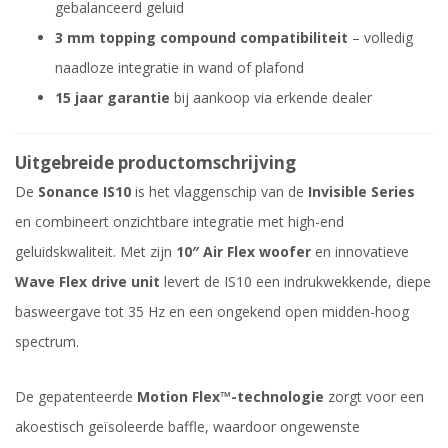
gebalanceerd geluid
3 mm topping compound compatibiliteit
– volledig
naadloze integratie in wand of plafond
15 jaar garantie
bij aankoop via erkende dealer
Uitgebreide productomschrijving
De
Sonance IS10
is het vlaggenschip van de
Invisible Series
en combineert onzichtbare integratie met high-end
geluidskwaliteit. Met zijn
10″ Air Flex woofer
en innovatieve
Wave Flex drive unit
levert de IS10 een indrukwekkende, diepe
basweergave tot 35 Hz en een ongekend open midden-hoog
spectrum.
De gepatenteerde
Motion Flex™-technologie
zorgt voor een
akoestisch geïsoleerde baffle, waardoor ongewenste