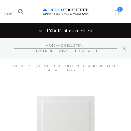
0
MENU
100% Klanttevredenheid
VANDAAG GESLOTEN •
BEZOEK ONZE WINKEL IN DEN BOSCH
Home
/
IS10 (Set van 2) 10 inch (69mm) - Wand en Plafond
Inbouw Luidsprekers