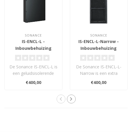
SONANCE
SONANCE
IS-ENCL-L -
IS-ENCL-L-Narrow -
Inbouwbehuizing
Inbouwbehuizing
De Sonance IS-ENCL-L is
De Sonance IS-ENCL-L-
een geluidsisolerende
Narrow is een extra
inbouwbehuizing voor de
diepe, smalle
€400,00
€400,00
IS10 Invis..
inbouwbehuizing voor de
S..