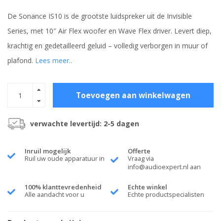
De Sonance IS10 is de grootste luidspreker uit de Invisible
Series, met 10″ Air Flex woofer en Wave Flex driver. Levert diep,
krachtig en gedetailleerd geluid – volledig verborgen in muur of
plafond.
Lees meer..
Toevoegen aan winkelwagen
verwachte levertijd: 2-5 dagen
Inruil mogelijk
Offerte
Ruil uw oude apparatuur in
Vraag via
info@audioexpert.nl
aan
100% klanttevredenheid
Echte winkel
Alle aandacht voor u
Echte productspecialisten