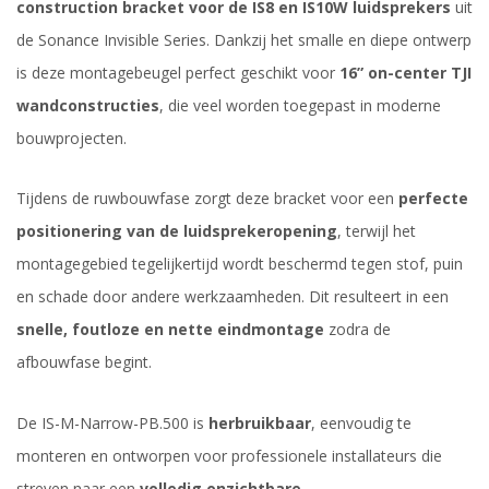
construction bracket voor de IS8 en IS10W luidsprekers
uit
de Sonance Invisible Series. Dankzij het smalle en diepe ontwerp
is deze montagebeugel perfect geschikt voor
16” on-center TJI
wandconstructies
, die veel worden toegepast in moderne
bouwprojecten.
Tijdens de ruwbouwfase zorgt deze bracket voor een
perfecte
positionering van de luidsprekeropening
, terwijl het
montagegebied tegelijkertijd wordt beschermd tegen stof, puin
en schade door andere werkzaamheden. Dit resulteert in een
snelle, foutloze en nette eindmontage
zodra de
afbouwfase begint.
De IS-M-Narrow-PB.500 is
herbruikbaar
, eenvoudig te
monteren en ontworpen voor professionele installateurs die
streven naar een
volledig onzichtbare