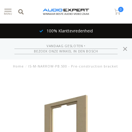
0
MENU
100% Klanttevredenheid
VANDAAG GESLOTEN •
BEZOEK ONZE WINKEL IN DEN BOSCH
Home
/
IS-M-NARROW-PB.500 - Pre-construction bracket