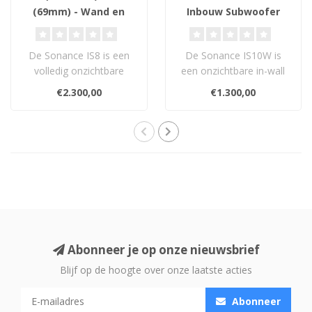
(69mm) - Wand en
Inbouw Subwoofer
Plafond Inbouw
Luidsprekers
De Sonance IS8 is een
De Sonance IS10W is
volledig onzichtbare
een onzichtbare in-wall
luidspreker met 8″ Air
subwoofer met een
€2.300,00
€1.300,00
Flex woofer ..
krachtige 10” gl..
Abonneer je op onze nieuwsbrief
Blijf op de hoogte over onze laatste acties
Abonneer