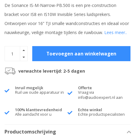
De Sonance IS-M-Narrow-PB.500 is een pre-construction
bracket voor IS8 en IS10W Invisible Series luidsprekers.
Ontworpen voor 16” TJI smalle wandconstructies en ideaal voor
nauwkeurige, veilige montage tijdens de ruwbouw.
Lees meer..
Toevoegen aan winkelwagen
verwachte levertijd: 2-5 dagen
Inruil mogelijk
Offerte
Ruil uw oude apparatuur in
Vraag via
info@audioexpert.nl
aan
100% klanttevredenheid
Echte winkel
Alle aandacht voor u
Echte productspecialisten
Productomschrijving