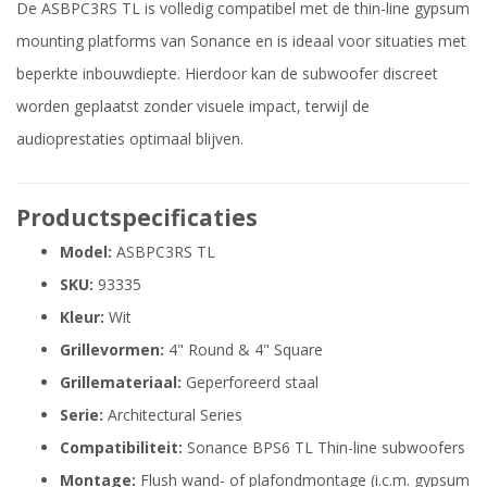
De ASBPC3RS TL is volledig compatibel met de thin-line gypsum
mounting platforms van Sonance en is ideaal voor situaties met
beperkte inbouwdiepte. Hierdoor kan de subwoofer discreet
worden geplaatst zonder visuele impact, terwijl de
audioprestaties optimaal blijven.
Productspecificaties
Model:
ASBPC3RS TL
SKU:
93335
Kleur:
Wit
Grillevormen:
4" Round & 4" Square
Grillemateriaal:
Geperforeerd staal
Serie:
Architectural Series
Compatibiliteit:
Sonance BPS6 TL Thin-line subwoofers
Montage:
Flush wand- of plafondmontage (i.c.m. gypsum