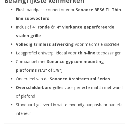
Belangrijkste kenmerken
Flush bandpass connector voor
Sonance BPS6 TL Thin-
line subwoofers
Inclusief
4" ronde
én
4" vierkante geperforeerde
stalen grille
Volledig trimless afwerking
voor maximale discretie
Laagprofiel ontwerp, ideaal voor
thin-line
toepassingen
Compatibel met
Sonance gypsum mounting
platforms
(1/2" of 5/8")
Onderdeel van de
Sonance Architectural Series
Overschilderbare
grilles voor perfecte match met wand
of plafond
Standaard geleverd in wit, eenvoudig aanpasbaar aan elk
interieur