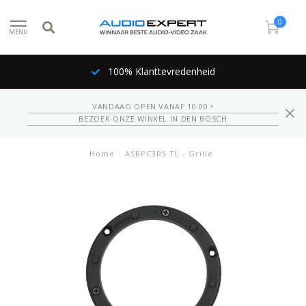
0
MENU
100% Klanttevredenheid
VANDAAG OPEN VANAF 10:00 •
BEZOEK ONZE WINKEL IN DEN BOSCH
Home
/
ASBPC3RS TL - Grille