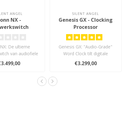
ILENT ANGEL
SILENT ANGEL
onn NX -
Genesis GX - Clocking
werkswitch
Processor
NX: De ultieme
Genesis GX: "Audio-Grade"
itch van audiofiele
Word Clock tilt digitale
kwaliteit.
streaming naar een hoger
€3.499,00
€3.299,00
nive..