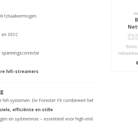
S
00W totaalvermogen
B
Net
 en SECC
Bonn 
 spanningscorrectie
netwerksw
re hifi-streamers
ng
ne hifi-systemen. De Forester FX combineert het
ele, efficiënte en stille
gingen en systeemruis – essentieel voor high-end