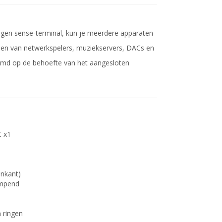
eigen sense-terminal, kun je meerdere apparaten
eden van netwerkspelers, muziekservers, DACs en
temd op de behoefte van het aangesloten
C x1
enkant)
empend
 ringen