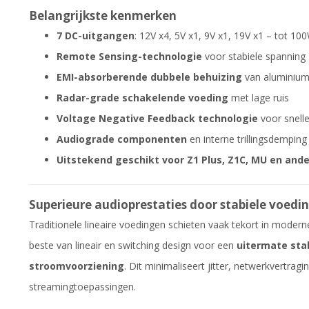
Belangrijkste kenmerken
7 DC-uitgangen
: 12V x4, 5V x1, 9V x1, 19V x1 – tot 1
Remote Sensing-technologie
voor stabiele spanning
EMI-absorberende dubbele behuizing
van aluminium
Radar-grade schakelende voeding
met lage ruis
Voltage Negative Feedback technologie
voor snelle
Audiograde componenten
en interne trillingsdemping
Uitstekend geschikt voor Z1 Plus, Z1C, MU en ande
Superieure audioprestaties door stabiele voedi
Traditionele lineaire voedingen schieten vaak tekort in moder
beste van lineair en switching design voor een
uitermate stabi
stroomvoorziening
. Dit minimaliseert jitter, netwerkvertra
streamingtoepassingen.