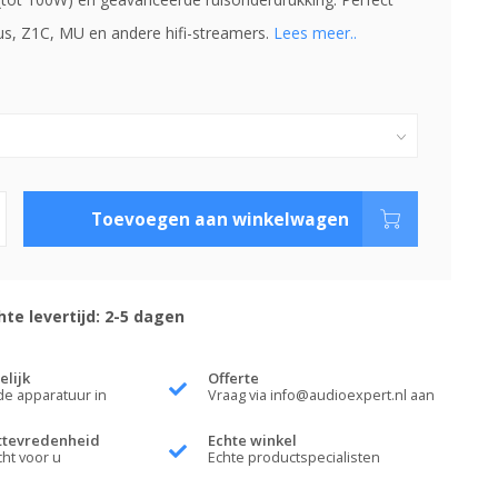
us, Z1C, MU en andere hifi-streamers.
Lees meer..
Toevoegen aan winkelwagen
te levertijd: 2-5 dagen
elijk
Offerte
de apparatuur in
Vraag via
info@audioexpert.nl
aan
ttevredenheid
Echte winkel
cht voor u
Echte productspecialisten