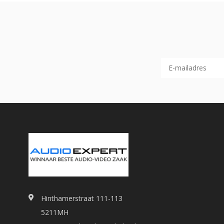
Hinthamerstraat 111-113
5211MH