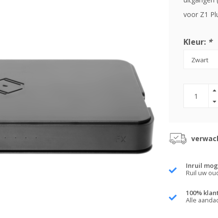
voor Z1 Pl
Kleur:
*
verwach
Inruil mog
Ruil uw ou
100% klan
Alle aanda