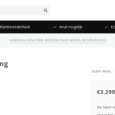
lanttevredenheid
Inruil mogelijk
Ec
VANDAAG GESLOTEN •
BEZOEK ONZE WINKEL IN DEN BOSCH
ing
SILENT ANGEL
€3.299
De Silent 
uitgangen 