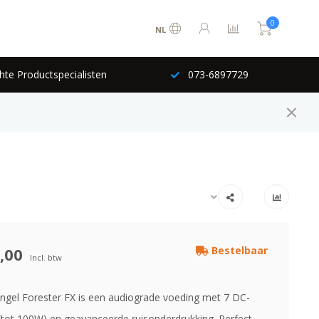
0
NL
hte Productspecialisten
073-6897729
,00
Bestelbaar
Incl. btw
Angel Forester FX is een audiograde voeding met 7 DC-
(tot 100W) en geavanceerde ruisonderdrukking. Perfect