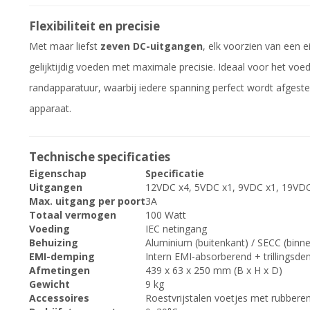
Flexibiliteit en precisie
Met maar liefst
zeven DC-uitgangen
, elk voorzien van een 
gelijktijdig voeden met maximale precisie. Ideaal voor het vo
randapparatuur, waarbij iedere spanning perfect wordt afges
apparaat.
Technische specificaties
Eigenschap
Specificatie
Uitgangen
12VDC x4, 5VDC x1, 9VDC x1, 19VD
Max. uitgang per poort
3A
Totaal vermogen
100 Watt
Voeding
IEC netingang
Behuizing
Aluminium (buitenkant) / SECC (binn
EMI-demping
Intern EMI-absorberend + trillingsd
Afmetingen
439 x 63 x 250 mm (B x H x D)
Gewicht
9 kg
Accessoires
Roestvrijstalen voetjes met rubberen