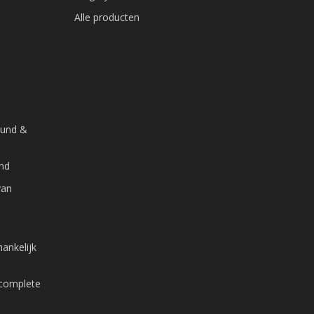
Alle producten
ound &
and
van
ankelijk
 complete