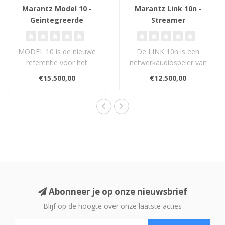
Marantz Model 10 -
Marantz Link 10n -
Geintegreerde
Streamer
Versterker
MODEL 10 is de nieuwe
De LINK 10n is een
referentie voor het
netwerkaudiospeler van
ontwerp van versterkers.
referentieklasse die is
€15.500,00
€12.500,00
Met zijn nieu..
ontwikkeld en ..
Abonneer je op onze nieuwsbrief
Blijf op de hoogte over onze laatste acties