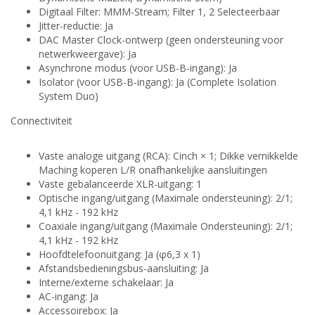
Digitaal Filter: MMM-Stream; Filter 1, 2 Selecteerbaar
Jitter-reductie: Ja
DAC Master Clock-ontwerp (geen ondersteuning voor
netwerkweergave): Ja
Asynchrone modus (voor USB-B-ingang): Ja
Isolator (voor USB-B-ingang): Ja (Complete Isolation
System Duo)
Connectiviteit
Vaste analoge uitgang (RCA): Cinch × 1; Dikke vernikkelde
Maching koperen L/R onafhankelijke aansluitingen
Vaste gebalanceerde XLR-uitgang: 1
Optische ingang/uitgang (Maximale ondersteuning): 2/1;
4,1 kHz - 192 kHz
Coaxiale ingang/uitgang (Maximale Ondersteuning): 2/1;
4,1 kHz - 192 kHz
Hoofdtelefoonuitgang: Ja (φ6,3 x 1)
Afstandsbedieningsbus-aansluiting: Ja
Interne/externe schakelaar: Ja
AC-ingang: Ja
Accessoirebox: Ja