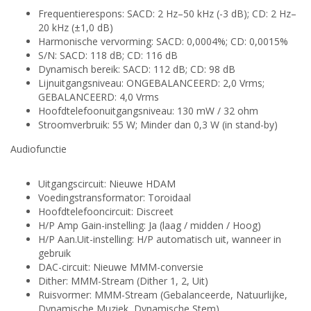
Frequentierespons: SACD: 2 Hz–50 kHz (-3 dB); CD: 2 Hz–
20 kHz (±1,0 dB)
Harmonische vervorming: SACD: 0,0004%; CD: 0,0015%
S/N: SACD: 118 dB; CD: 116 dB
Dynamisch bereik: SACD: 112 dB; CD: 98 dB
Lijnuitgangsniveau: ONGEBALANCEERD: 2,0 Vrms;
GEBALANCEERD: 4,0 Vrms
Hoofdtelefoonuitgangsniveau: 130 mW / 32 ohm
Stroomverbruik: 55 W; Minder dan 0,3 W (in stand-by)
Audiofunctie
Uitgangscircuit: Nieuwe HDAM
Voedingstransformator: Toroidaal
Hoofdtelefooncircuit: Discreet
H/P Amp Gain-instelling: Ja (laag / midden / Hoog)
H/P Aan.Uit-instelling: H/P automatisch uit, wanneer in
gebruik
DAC-circuit: Nieuwe MMM-conversie
Dither: MMM-Stream (Dither 1, 2, Uit)
Ruisvormer: MMM-Stream (Gebalanceerde, Natuurlijke,
Dynamische Muziek, Dynamische Stem)