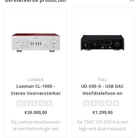
Gerelateerde producten
LUXMAN
TEAC
Luxman CL-1000 -
UD-505-X - USB DAC
Stereo Voorversterker
Hoofdtelefoon en
Voorversterker
€26.000,00
€1.299,00
Bij Luxman beschouwen
De TEAC UD-505-X is een
ze een technologie niet
high-end dual monaural
als ‘geavancee..
USB DAC en vo..