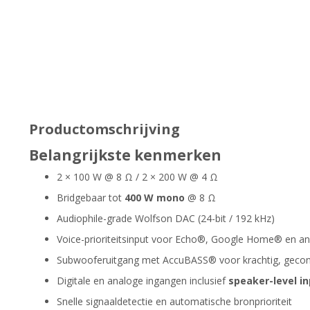
Productomschrijving
Belangrijkste kenmerken
2 × 100 W @ 8 Ω / 2 × 200 W @ 4 Ω
Bridgebaar tot
400 W mono
@ 8 Ω
Audiophile-grade Wolfson DAC (24-bit / 192 kHz)
Voice-prioriteitsinput voor Echo®, Google Home® en an
Subwooferuitgang met AccuBASS® voor krachtig, gecont
Digitale en analoge ingangen inclusief
speaker-level i
Snelle signaaldetectie en automatische bronprioriteit