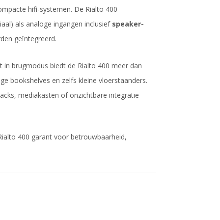
ompacte hifi-systemen. De Rialto 400
aal) als analoge ingangen inclusief
speaker-
orden geïntegreerd.
tt in brugmodus biedt de Rialto 400 meer dan
 bookshelves en zelfs kleine vloerstaanders.
cks, mediakasten of onzichtbare integratie
ialto 400 garant voor betrouwbaarheid,