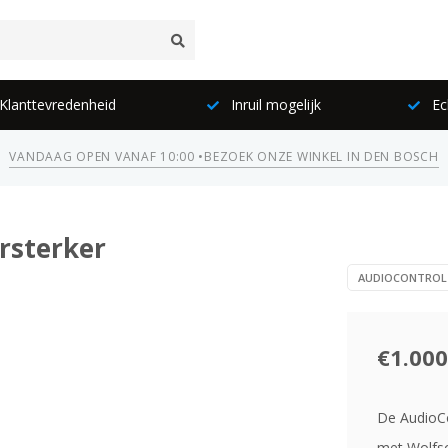
lanttevredenheid
Inruil mogelijk
Ec
VANDAAG OPEN VANAF 10:00 •
BEZOEK ONZE WINKEL IN DEN BOSCH
ersterker
AUDIOCONTROL
€1.000
De AudioCon
met Wolfso