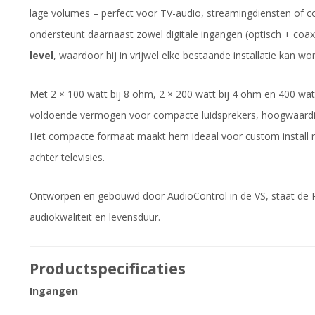
lage volumes – perfect voor TV-audio, streamingdiensten of c
ondersteunt daarnaast zowel digitale ingangen (optisch + coaxi
level
, waardoor hij in vrijwel elke bestaande installatie kan w
Met 2 × 100 watt bij 8 ohm, 2 × 200 watt bij 4 ohm en 400 wa
voldoende vermogen voor compacte luidsprekers, hoogwaardige
Het compacte formaat maakt hem ideaal voor custom install ra
achter televisies.
Ontworpen en gebouwd door AudioControl in de VS, staat de R
audiokwaliteit en levensduur.
Productspecificaties
Ingangen