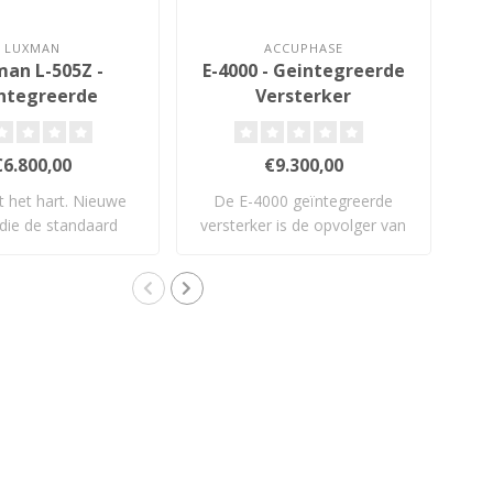
LUXMAN
ACCUPHASE
an L-505Z -
E-4000 - Geintegreerde
ntegreerde
Versterker
ersterker
€6.800,00
€9.300,00
it het hart. Nieuwe
De E-4000 geïntegreerde
De
a die de standaard
versterker is de opvolger van
opnieu..
Accuph..