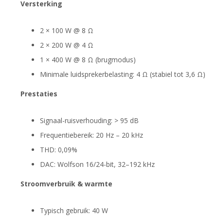
Versterking
2 × 100 W @ 8 Ω
2 × 200 W @ 4 Ω
1 × 400 W @ 8 Ω (brugmodus)
Minimale luidsprekerbelasting: 4 Ω (stabiel tot 3,6 Ω)
Prestaties
Signaal-ruisverhouding: > 95 dB
Frequentiebereik: 20 Hz – 20 kHz
THD: 0,09%
DAC: Wolfson 16/24-bit, 32–192 kHz
Stroomverbruik & warmte
Typisch gebruik: 40 W