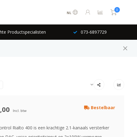
0
NL
hte Productspecialisten
073-6897729
,00
Bestelbaar
Incl. btw
trol Rialto 400 is een krachtige 2.1-kanaals versterker
n DAC, voice-prioriteitsinput en 2×100W vermogen.