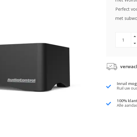
Perfect vo
met subwo
verwach
Inruil mog
Ruil uw ou
100% klan
Alle aanda