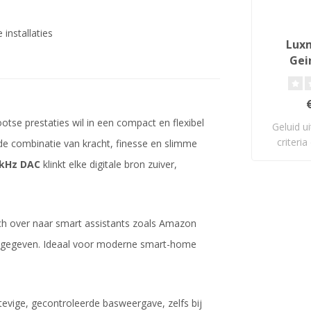
installaties
Luxm
Gei
V
tse prestaties wil in een compact en flexibel
Geluid u
criteri
de combinatie van kracht, finesse en slimme
 kHz DAC
klinkt elke digitale bron zuiver,
ch over naar smart assistants zoals Amazon
egeven. Ideaal voor moderne smart-home
evige, gecontroleerde basweergave, zelfs bij