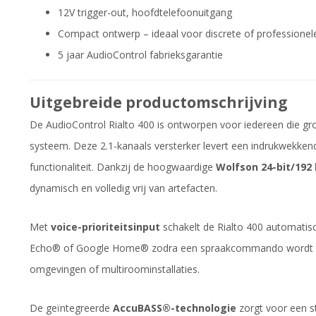
12V trigger-out, hoofdtelefoonuitgang
Compact ontwerp – ideaal voor discrete of professionele 
5 jaar AudioControl fabrieksgarantie
Uitgebreide productomschrijving
De AudioControl Rialto 400 is ontworpen voor iedereen die groo
systeem. Deze 2.1-kanaals versterker levert een indrukwekken
functionaliteit. Dankzij de hoogwaardige
Wolfson 24-bit/192
dynamisch en volledig vrij van artefacten.
Met
voice-prioriteitsinput
schakelt de Rialto 400 automatis
Echo® of Google Home® zodra een spraakcommando wordt g
omgevingen of multiroominstallaties.
De geïntegreerde
AccuBASS®-technologie
zorgt voor een st