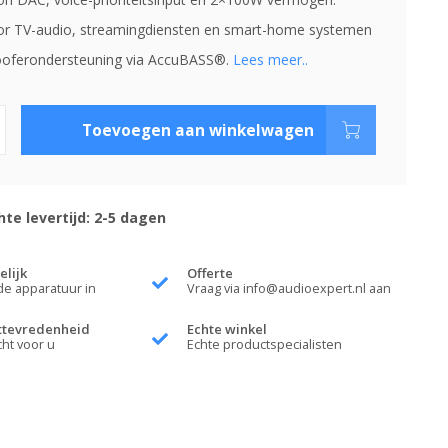
or TV-audio, streamingdiensten en smart-home systemen
oferondersteuning via AccuBASS®.
Lees meer..
Toevoegen aan winkelwagen
te levertijd: 2-5 dagen
elijk
Offerte
de apparatuur in
Vraag via
info@audioexpert.nl
aan
ttevredenheid
Echte winkel
cht voor u
Echte productspecialisten