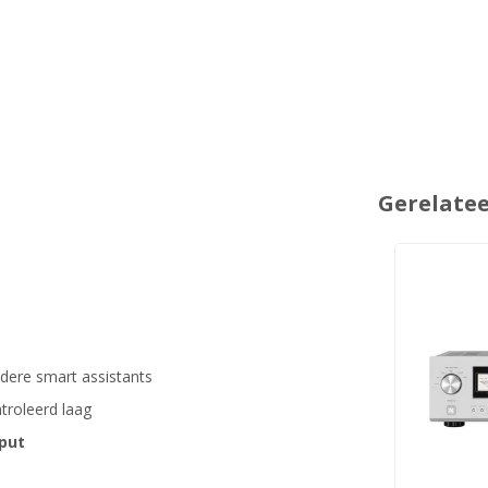
Gerelate
dere smart assistants
roleerd laag
nput