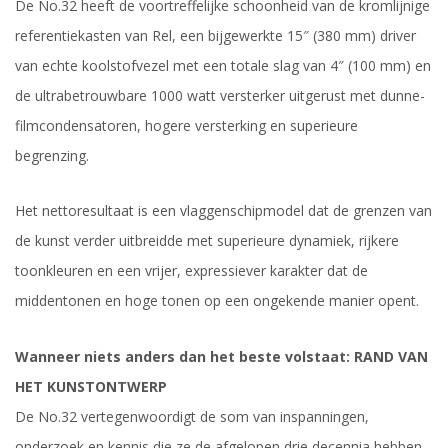
De No.32 heeft de voortreffelijke schoonheid van de kromlijnige
referentiekasten van Rel, een bijgewerkte 15″ (380 mm) driver
van echte koolstofvezel met een totale slag van 4″ (100 mm) en
de ultrabetrouwbare 1000 watt versterker uitgerust met dunne-
filmcondensatoren, hogere versterking en superieure
begrenzing.
Het nettoresultaat is een vlaggenschipmodel dat de grenzen van
de kunst verder uitbreidde met superieure dynamiek, rijkere
toonkleuren en een vrijer, expressiever karakter dat de
middentonen en hoge tonen op een ongekende manier opent.
Wanneer niets anders dan het beste volstaat: RAND VAN
HET KUNSTONTWERP
De No.32 vertegenwoordigt de som van inspanningen,
onderzoek en kennis die ze de afgelopen drie decennia hebben