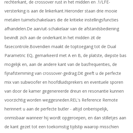
rechterkant, de crossover rust in het midden en .1/LFE-
versterking is aan de linkerkant.
Hieronder staan ​​drie mooie
metalen tuimelschakelaars die de kritieke instellingsfuncties
afhandelen.
De aan/uit-schakelaar van de afstandsbediening
bevindt zich aan de onderkant.
In het midden zit de
fasecontrole.
Bovendien maakt de toptoegang tot de Dual
Parametric EQ, gemarkeerd met A en B, de platste, diepste bas
mogelijk en, aan de andere kant van de basfrequenties, de
fijnafstemming van crossover-gedrag.
Dit geeft u de perfecte
mix van subwoofer en hoofdluidsprekers en eventuele sporen
van door de kamer gegenereerde dreun en resonantie kunnen
voorzichtig worden weggesneden.
REL's Reference Remote
herinnert u aan de perfecte butler - altijd onberispelijk,
onmisbaar wanneer hij wordt opgeroepen, en dan stilletjes aan
de kant gezet tot een toekomstig tijdstip waarop misschien