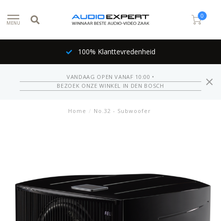
0
MENU
100% Klanttevredenheid
VANDAAG OPEN VANAF 10:00 •
BEZOEK ONZE WINKEL IN DEN BOSCH
Home
/
No.32 - Subwoofer