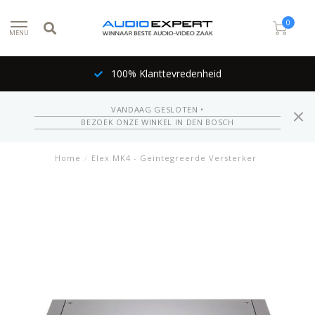
0
MENU
100% Klanttevredenheid
VANDAAG GESLOTEN •
BEZOEK ONZE WINKEL IN DEN BOSCH
Home
/
Elex MK4 - Geintegreerde Versterker