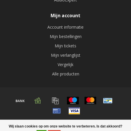
Mijn account
Account informatie
Mijn bestellingen
Mijn tickets
Mijn verlanglijst
Vergelijk
Alle producten
© Copyright 2026 Audio expert
Wij slaan cookies op om onze website te verbeteren. Is dat akkoord?