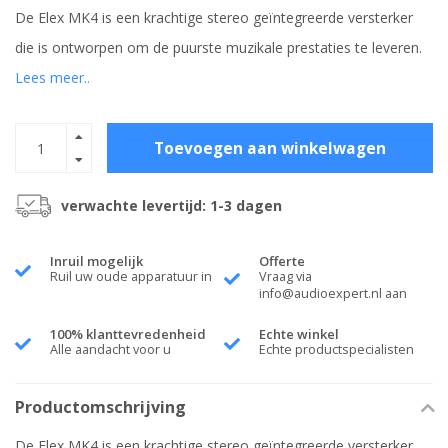
De Elex MK4 is een krachtige stereo geïntegreerde versterker
die is ontworpen om de puurste muzikale prestaties te leveren.
Lees meer..
Toevoegen aan winkelwagen
verwachte levertijd: 1-3 dagen
Inruil mogelijk
Offerte
Ruil uw oude apparatuur in
Vraag via
info@audioexpert.nl
aan
100% klanttevredenheid
Echte winkel
Alle aandacht voor u
Echte productspecialisten
Productomschrijving
De Elex MK4 is een krachtige stereo geïntegreerde versterker