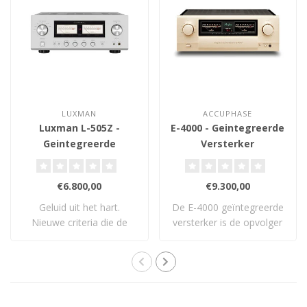
LUXMAN
ACCUPHASE
Luxman L-505Z -
E-4000 - Geintegreerde
Geintegreerde
Versterker
Versterker
€6.800,00
€9.300,00
Geluid uit het hart.
De E-4000 geïntegreerde
Nieuwe criteria die de
versterker is de opvolger
standaard opnieu..
van Accuph..