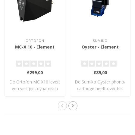
ORTOFON
SUMIKO
MC-X 10 - Element
Oyster - Element
€299,00
€89,00
De Ortofon MC X10 levert
De Sumiko Oyster phono-
een verfijnd, dynamisch
cartridge heeft over het
en uitgebal..
algemeen een..