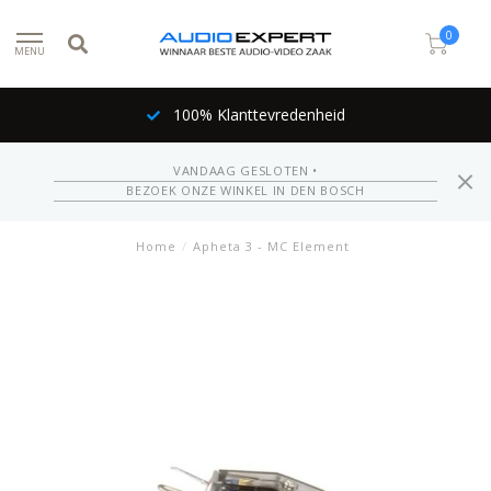
0
MENU
100% Klanttevredenheid
VANDAAG GESLOTEN •
BEZOEK ONZE WINKEL IN DEN BOSCH
Home
/
Apheta 3 - MC Element