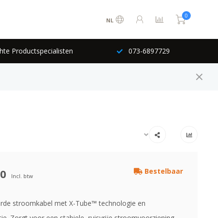
0
NL
hte Productspecialisten
073-6897729
00
Bestelbaar
Incl. btw
rde stroomkabel met X-Tube™ technologie en
atie. Zorgt voor een stabiele, ruisvrije stroomvoorziening