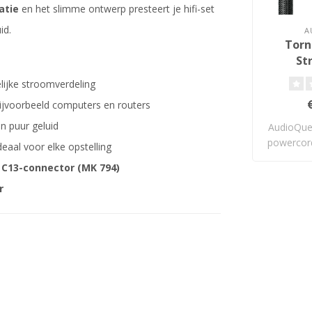
atie
en het slimme ontwerp presteert je hifi-set
id.
A
Torn
St
lijke stroomverdeling
ijvoorbeeld computers en routers
n puur geluid
AudioQue
powercor
eaal voor elke opstelling
 C13-connector (MK 794)
r