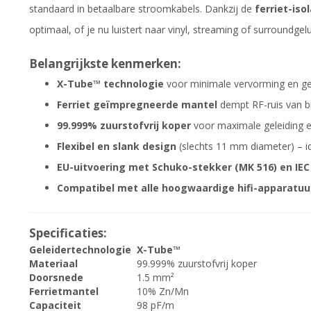
standaard in betaalbare stroomkabels. Dankzij de
ferriet-isol
optimaal, of je nu luistert naar vinyl, streaming of surroundgelu
Belangrijkste kenmerken:
X-Tube™ technologie
voor minimale vervorming en ge
Ferriet geïmpregneerde mantel
dempt RF-ruis van b
99.999% zuurstofvrij koper
voor maximale geleiding e
Flexibel en slank design
(slechts 11 mm diameter) – id
EU-uitvoering met Schuko-stekker (MK 516) en IEC
Compatibel met alle hoogwaardige hifi-apparatuu
Specificaties:
Geleidertechnologie
X-Tube™
Materiaal
99.999% zuurstofvrij koper
Doorsnede
1.5 mm²
Ferrietmantel
10% Zn/Mn
Capaciteit
98 pF/m