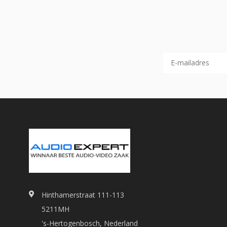
Hinthamerstraat 111-113
5211MH
's-Hertogenbosch, Nederland