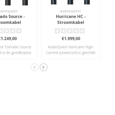
UDIOQUEST
AUDIOQUEST
ado Source -
Hurricane HC -
roomkabel
Stroomkabel
€1.249,00
€1.999,00
st Tornado Source
AudioQuest Hurricane High-
Aud
d is de goedkopere
Current powercord is geschikt
po
variant..
voor..