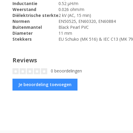
Inductantie
0.52 μH/m
Weerstand
0.026 ohm/m
Diëlektrische sterkte
2 kV (AC, 15 min)
Normen
EN50525, EN60320, EN60884
Buitenmantel
Black Pearl PVC
Diameter
11 mm
Stekkers
EU Schuko (MK 516) & IEC C13 (MK 79
Reviews
0 beoordelingen
Je beoordeling toevoegen