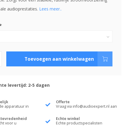
ale audioprestaties.
Lees meer..
*
Toevoegen aan winkelwagen
te levertijd: 2-5 dagen
elijk
Offerte
de apparatuur in
Vraag via
info@audioexpert.nl
aan
ttevredenheid
Echte winkel
cht voor u
Echte productspecialisten