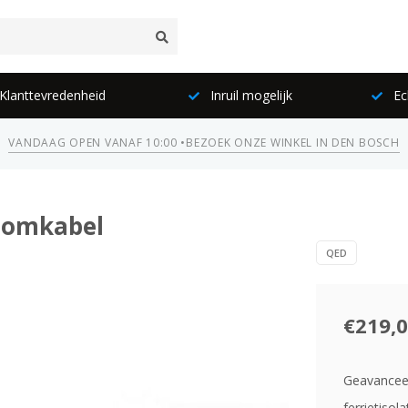
lanttevredenheid
Inruil mogelijk
Ec
VANDAAG OPEN VANAF 10:00 •
BEZOEK ONZE WINKEL IN DEN BOSCH
roomkabel
QED
€219,
Geavancee
ferrietisol