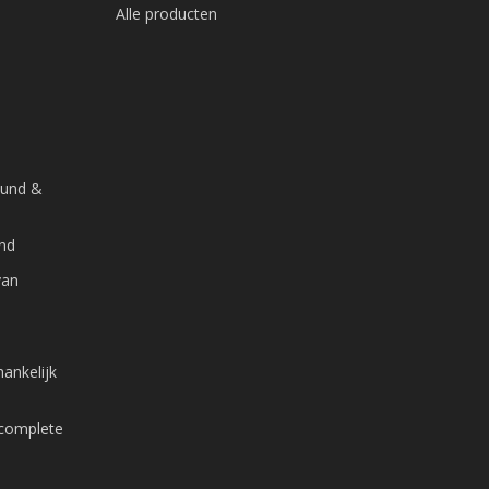
Alle producten
ound &
and
van
ankelijk
 complete