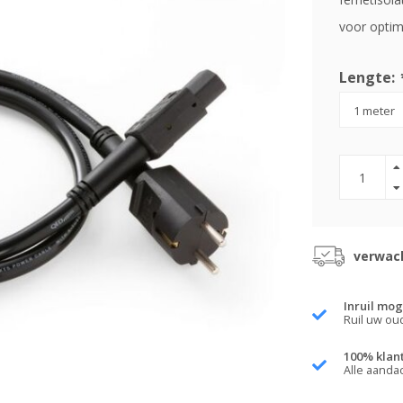
voor optim
Lengte:
verwach
Inruil mog
Ruil uw ou
100% klan
Alle aanda