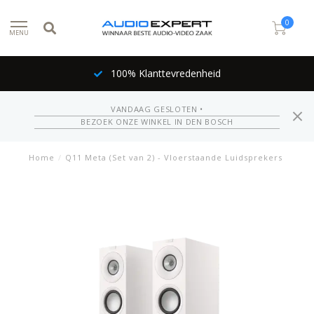
0
MENU
100% Klanttevredenheid
VANDAAG GESLOTEN •
BEZOEK ONZE WINKEL IN DEN BOSCH
Home
/
Q11 Meta (Set van 2) - Vloerstaande Luidsprekers