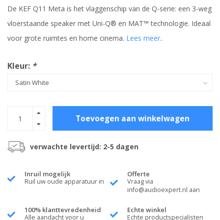
De KEF Q11 Meta is het vlaggenschip van de Q-serie: een 3-weg
vloerstaande speaker met Uni-Q® en MAT™ technologie. Ideaal
voor grote ruimtes en home cinema.
Lees meer..
Kleur:
*
Toevoegen aan winkelwagen
verwachte levertijd: 2-5 dagen
Inruil mogelijk
Offerte
Ruil uw oude apparatuur in
Vraag via
info@audioexpert.nl
aan
100% klanttevredenheid
Echte winkel
Alle aandacht voor u
Echte productspecialisten