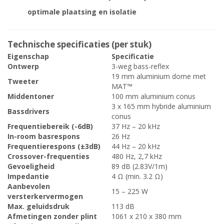
optimale plaatsing en isolatie
Technische specificaties (per stuk)
Eigenschap
Specificatie
Ontwerp
3-weg bass-reflex
19 mm aluminium dome met
Tweeter
MAT™
Middentoner
100 mm aluminium conus
3 x 165 mm hybride aluminium
Bassdrivers
conus
Frequentiebereik (-6dB)
37 Hz – 20 kHz
In-room basrespons
26 Hz
Frequentierespons (±3dB)
44 Hz – 20 kHz
Crossover-frequenties
480 Hz, 2,7 kHz
Gevoeligheid
89 dB (2.83V/1m)
Impedantie
4 Ω (min. 3.2 Ω)
Aanbevolen
15 – 225 W
versterkervermogen
Max. geluidsdruk
113 dB
Afmetingen zonder plint
1061 x 210 x 380 mm