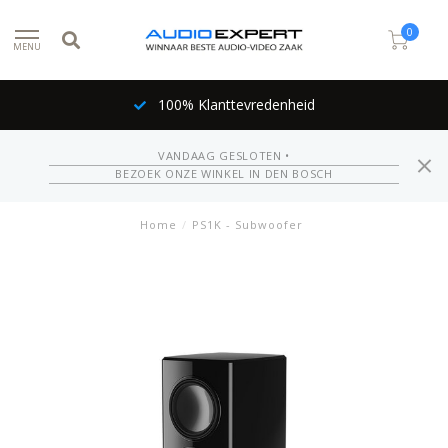
0
MENU
100% Klanttevredenheid
VANDAAG GESLOTEN •
BEZOEK ONZE WINKEL IN DEN BOSCH
Home
/
PS1K - Subwoofer